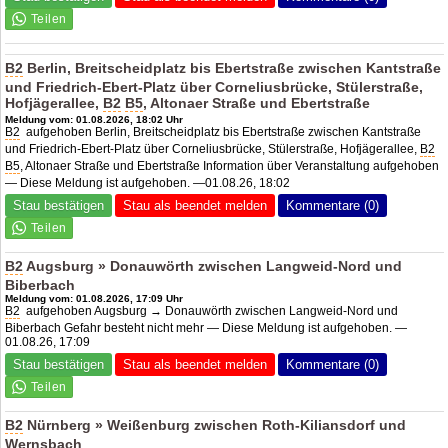
B2
Berlin, Breitscheidplatz bis Ebertstraße zwischen Kantstraße
und Friedrich-Ebert-Platz über Corneliusbrücke, Stülerstraße,
Hofjägerallee,
B2
B5
, Altonaer Straße und Ebertstraße
Meldung vom: 01.08.2026, 18:02 Uhr
B2
aufgehoben Berlin, Breitscheidplatz bis Ebertstraße zwischen Kantstraße
und Friedrich-Ebert-Platz über Corneliusbrücke, Stülerstraße, Hofjägerallee,
B2
B5
, Altonaer Straße und Ebertstraße Information über Veranstaltung aufgehoben
— Diese Meldung ist aufgehoben. —01.08.26, 18:02
Stau bestätigen
Stau als beendet melden
Kommentare (0)
B2
Augsburg » Donauwörth zwischen Langweid-Nord und
Biberbach
Meldung vom: 01.08.2026, 17:09 Uhr
B2
aufgehoben Augsburg → Donauwörth zwischen Langweid-Nord und
Biberbach Gefahr besteht nicht mehr — Diese Meldung ist aufgehoben. —
01.08.26, 17:09
Stau bestätigen
Stau als beendet melden
Kommentare (0)
B2
Nürnberg » Weißenburg zwischen Roth-Kiliansdorf und
Wernsbach