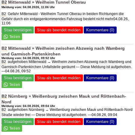
B2
Mittenwald » Weilheim Tunnel Oberau
Meldung vom: 04.08.2026, 11:06 Uhr
B2
Gefahr Mittenwald - Weilheim Tunnel Oberau in beiden Richtungen die
Gefahr durch ein entgegenkommendes Fahrzeug besteht nicht mehr04.08.26,
11:06
Stau bestätigen
Stau als beendet melden
Kommentare (0)
B2
Mittenwald » Weilheim zwischen Abzweig nach Wamberg
und Garmisch-Partenkirchen
Meldung vom: 04.08.2026, 09:52 Uhr
B2
aufgehoben Mittenwald → Weilheim zwischen Abzweig nach Wamberg und
Garmisch-Partenkirchen Unfallstelle geräumt — Diese Meldung ist aufgehoben.
—04.08.26, 09:52
Stau bestätigen
Stau als beendet melden
Kommentare (0)
B2
Nürnberg » Weißenburg zwischen Mauk und Röttenbach-
Nord
Meldung vom: 04.08.2026, 09:04 Uhr
B2
aufgehoben Nürnberg → Weißenburg zwischen Mauk und Röttenbach-Nord
Straße wieder frei — Diese Meldung ist aufgehoben. —04.08.26, 09:04
Stau bestätigen
Stau als beendet melden
Kommentare (0)