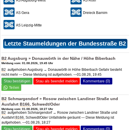
AS Augsburg-West
AS Roth
AS Gera
Dreieck Barnim
AS Leipzig-Mitte
Letzte Staumeldungen der Bundesstraße B2
B2
Augsburg » Donauwörth in der Nähe / Höhe Biberbach
Meldung vom: 01.08.2026, 19:45 Uhr
B2
aufgehoben Augsburg → Donauwörth in Höhe Biberbach Gefahr besteht
nicht mehr — Diese Meldung ist aufgehoben. —01.08.26, 19:45
Stau bestätigen
Stau als beendet melden
Kommentare (0)
B2
Schmargendorf » Rosow zwischen Landiner Straße und
Ausfahrt
B166
, Schwedt/Oder
Meldung vom: 01.08.2026, 18:27 Uhr
B2
aufgehoben Schmargendorf → Rosow zwischen Landiner Straße und
Ausfahrt
B166
, Schwedt/Oder Unfallstelle geräumt — Diese Meldung ist
aufgehoben. —01.08.26, 18:27
Stau bestätigen
Stau als beendet melden
Kommentare (0)