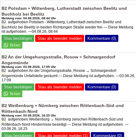
B2
Potsdam » Wittenberg, Lutherstadt zwischen Beelitz und
Buchholz bei Beelitz
Meldung vom: 04.08.2026, 08:44 Uhr
B2
aufgehoben Potsdam - Wittenberg, Lutherstadt zwischen Beelitz und
Buchholz bei Beelitz in beiden Richtungen Straße wieder frei — Diese Meldung
ist aufgehoben. —04.08.26, 08:44
Stau bestätigen
Stau als beendet melden
Kommentare (0)
B2
An der Umgehungsstraße, Rosow » Schmargendorf
Angermünde
Meldung vom: 03.08.2026, 17:09 Uhr
B2
aufgehoben An der Umgehungsstraße, Rosow → Schmargendorf
Angermünde Unfallstelle geräumt — Diese Meldung ist aufgehoben. —03.08.26,
17:09
Stau bestätigen
Stau als beendet melden
Kommentare (0)
B2
Weißenburg » Nürnberg zwischen Röttenbach-Süd und
Röttenbach-Nord
Meldung vom: 03.08.2026, 16:25 Uhr
B2
aufgehoben Weißenburg → Nürnberg zwischen Röttenbach-Süd und
Röttenbach-Nord Hindernisse beseitigt — Diese Meldung ist aufgehoben. —
03.08.26, 16:25
Stau bestätigen
Stau als beendet melden (1)
Kommentare (0)