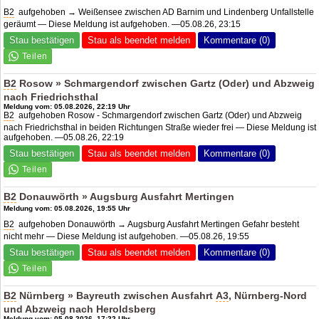
B2
aufgehoben → Weißensee zwischen
AD Barnim
und Lindenberg Unfallstelle
geräumt — Diese Meldung ist aufgehoben. —05.08.26, 23:15
Stau bestätigen
Stau als beendet melden
Kommentare (0)
B2
Rosow » Schmargendorf zwischen Gartz (Oder) und Abzweig
nach Friedrichsthal
Meldung vom: 05.08.2026, 22:19 Uhr
B2
aufgehoben Rosow - Schmargendorf zwischen Gartz (Oder) und Abzweig
nach Friedrichsthal in beiden Richtungen Straße wieder frei — Diese Meldung ist
aufgehoben. —05.08.26, 22:19
Stau bestätigen
Stau als beendet melden
Kommentare (0)
B2
Donauwörth » Augsburg Ausfahrt Mertingen
Meldung vom: 05.08.2026, 19:55 Uhr
B2
aufgehoben Donauwörth → Augsburg Ausfahrt Mertingen Gefahr besteht
nicht mehr — Diese Meldung ist aufgehoben. —05.08.26, 19:55
Stau bestätigen
Stau als beendet melden
Kommentare (0)
B2
Nürnberg » Bayreuth zwischen Ausfahrt
A3
, Nürnberg-Nord
und Abzweig nach Heroldsberg
Meldung vom: 05.08.2026, 17:22 Uhr