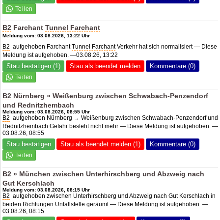
B2
Farchant
Tunnel Farchant
Meldung vom: 03.08.2026, 13:22 Uhr
B2
aufgehoben Farchant
Tunnel Farchant
Verkehr hat sich normalisiert — Diese
Meldung ist aufgehoben. —03.08.26, 13:22
Stau bestätigen (1)
Stau als beendet melden
Kommentare (0)
B2
Nürnberg » Weißenburg zwischen Schwabach-Penzendorf
und Rednitzhembach
Meldung vom: 03.08.2026, 08:55 Uhr
B2
aufgehoben Nürnberg → Weißenburg zwischen Schwabach-Penzendorf und
Rednitzhembach Gefahr besteht nicht mehr — Diese Meldung ist aufgehoben. —
03.08.26, 08:55
Stau bestätigen
Stau als beendet melden (1)
Kommentare (0)
B2
» München zwischen Unterhirschberg und Abzweig nach
Gut Kerschlach
Meldung vom: 03.08.2026, 08:15 Uhr
B2
aufgehoben zwischen Unterhirschberg und Abzweig nach Gut Kerschlach in
beiden Richtungen Unfallstelle geräumt — Diese Meldung ist aufgehoben. —
03.08.26, 08:15