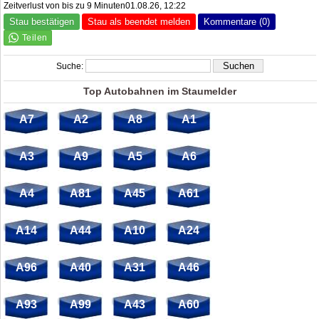
Zeitverlust von bis zu 9 Minuten01.08.26, 12:22
Stau bestätigen
Stau als beendet melden
Kommentare (0)
Suche:
Top Autobahnen im Staumelder
A7
A2
A8
A1
A3
A9
A5
A6
A4
A81
A45
A61
A14
A44
A10
A24
A96
A40
A31
A46
A93
A99
A43
A60