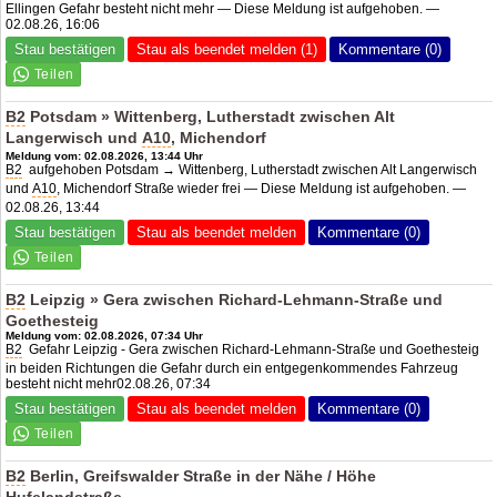
Ellingen Gefahr besteht nicht mehr — Diese Meldung ist aufgehoben. —
02.08.26, 16:06
Stau bestätigen
Stau als beendet melden (1)
Kommentare (0)
B2
Potsdam » Wittenberg, Lutherstadt zwischen Alt
Langerwisch und
A10
, Michendorf
Meldung vom: 02.08.2026, 13:44 Uhr
B2
aufgehoben Potsdam → Wittenberg, Lutherstadt zwischen Alt Langerwisch
und
A10
, Michendorf Straße wieder frei — Diese Meldung ist aufgehoben. —
02.08.26, 13:44
Stau bestätigen
Stau als beendet melden
Kommentare (0)
B2
Leipzig » Gera zwischen Richard-Lehmann-Straße und
Goethesteig
Meldung vom: 02.08.2026, 07:34 Uhr
B2
Gefahr Leipzig - Gera zwischen Richard-Lehmann-Straße und Goethesteig
in beiden Richtungen die Gefahr durch ein entgegenkommendes Fahrzeug
besteht nicht mehr02.08.26, 07:34
Stau bestätigen
Stau als beendet melden
Kommentare (0)
B2
Berlin, Greifswalder Straße in der Nähe / Höhe