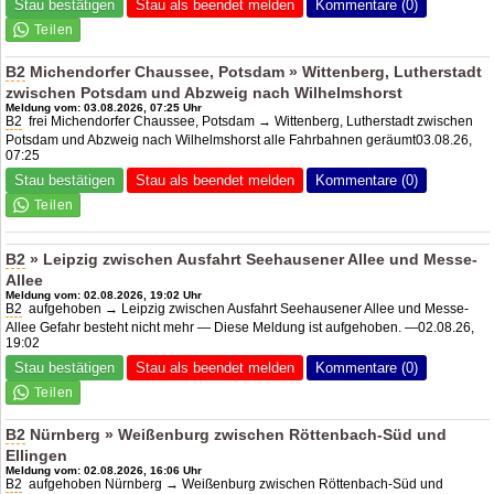
Stau bestätigen
Stau als beendet melden
Kommentare (0)
B2
Michendorfer Chaussee, Potsdam » Wittenberg, Lutherstadt
zwischen Potsdam und Abzweig nach Wilhelmshorst
Meldung vom: 03.08.2026, 07:25 Uhr
B2
frei Michendorfer Chaussee, Potsdam → Wittenberg, Lutherstadt zwischen
Potsdam und Abzweig nach Wilhelmshorst alle Fahrbahnen geräumt03.08.26,
07:25
Stau bestätigen
Stau als beendet melden
Kommentare (0)
B2
» Leipzig zwischen Ausfahrt Seehausener Allee und Messe-
Allee
Meldung vom: 02.08.2026, 19:02 Uhr
B2
aufgehoben → Leipzig zwischen Ausfahrt Seehausener Allee und Messe-
Allee Gefahr besteht nicht mehr — Diese Meldung ist aufgehoben. —02.08.26,
19:02
Stau bestätigen
Stau als beendet melden
Kommentare (0)
B2
Nürnberg » Weißenburg zwischen Röttenbach-Süd und
Ellingen
Meldung vom: 02.08.2026, 16:06 Uhr
B2
aufgehoben Nürnberg → Weißenburg zwischen Röttenbach-Süd und