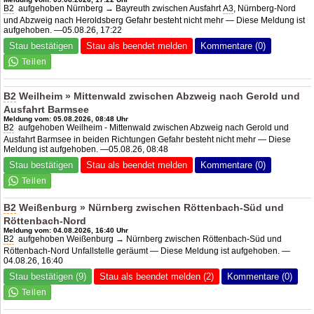
B2
aufgehoben Nürnberg → Bayreuth zwischen Ausfahrt
A3
, Nürnberg-Nord
und Abzweig nach Heroldsberg Gefahr besteht nicht mehr — Diese Meldung ist
aufgehoben. —05.08.26, 17:22
Stau bestätigen
Stau als beendet melden
Kommentare (0)
B2
Weilheim » Mittenwald zwischen Abzweig nach Gerold und
Ausfahrt Barmsee
Meldung vom: 05.08.2026, 08:48 Uhr
B2
aufgehoben Weilheim - Mittenwald zwischen Abzweig nach Gerold und
Ausfahrt Barmsee in beiden Richtungen Gefahr besteht nicht mehr — Diese
Meldung ist aufgehoben. —05.08.26, 08:48
Stau bestätigen
Stau als beendet melden
Kommentare (0)
B2
Weißenburg » Nürnberg zwischen Röttenbach-Süd und
Röttenbach-Nord
Meldung vom: 04.08.2026, 16:40 Uhr
B2
aufgehoben Weißenburg → Nürnberg zwischen Röttenbach-Süd und
Röttenbach-Nord Unfallstelle geräumt — Diese Meldung ist aufgehoben. —
04.08.26, 16:40
Stau bestätigen (9)
Stau als beendet melden (2)
Kommentare (0)