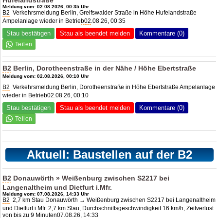
Hufelandstraße
Meldung vom: 02.08.2026, 00:35 Uhr
B2
Verkehrsmeldung Berlin, Greifswalder Straße in Höhe Hufelandstraße
Ampelanlage wieder in Betrie
b02
.08.26, 00:35
Stau bestätigen
Stau als beendet melden
Kommentare (0)
B2
Berlin, Dorotheenstraße in der Nähe / Höhe Ebertstraße
Meldung vom: 02.08.2026, 00:10 Uhr
B2
Verkehrsmeldung Berlin, Dorotheenstraße in Höhe Ebertstraße Ampelanlage
wieder in Betrie
b02
.08.26, 00:10
Stau bestätigen
Stau als beendet melden
Kommentare (0)
Aktuell: Baustellen auf der B2
B2
Donauwörth » Weißenburg zwischen S2217 bei
Langenaltheim und Dietfurt i.Mfr.
Meldung vom: 07.08.2026, 14:33 Uhr
B2
2,7 km Stau Donauwörth → Weißenburg zwischen S2217 bei Langenaltheim
und Dietfurt i.Mfr. 2,7 km Stau, Durchschnittsgeschwindigkeit 16 km/h, Zeitverlust
von bis zu 9 Minuten07.08.26, 14:33