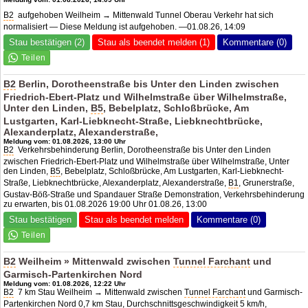
B2
aufgehoben Weilheim → Mittenwald Tunnel Oberau Verkehr hat sich
normalisiert — Diese Meldung ist aufgehoben. —01.08.26, 14:09
Stau bestätigen (2)
Stau als beendet melden (1)
Kommentare (0)
B2
Berlin, Dorotheenstraße bis Unter den Linden zwischen
Friedrich-Ebert-Platz und Wilhelmstraße über Wilhelmstraße,
Unter den Linden,
B5
, Bebelplatz, Schloßbrücke, Am
Lustgarten, Karl-Liebknecht-Straße, Liebknechtbrücke,
Alexanderplatz, Alexanderstraße,
Meldung vom: 01.08.2026, 13:00 Uhr
B2
Verkehrsbehinderung Berlin, Dorotheenstraße bis Unter den Linden
zwischen Friedrich-Ebert-Platz und Wilhelmstraße über Wilhelmstraße, Unter
den Linden,
B5
, Bebelplatz, Schloßbrücke, Am Lustgarten, Karl-Liebknecht-
Straße, Liebknechtbrücke, Alexanderplatz, Alexanderstraße,
B1
, Grunerstraße,
Gustav-Böß-Straße und Spandauer Straße Demonstration, Verkehrsbehinderung
zu erwarten, bis 01.08.2026 19:00 Uhr 01.08.26, 13:00
Stau bestätigen
Stau als beendet melden
Kommentare (0)
B2
Weilheim » Mittenwald zwischen
Tunnel Farchant
und
Garmisch-Partenkirchen Nord
Meldung vom: 01.08.2026, 12:22 Uhr
B2
7 km Stau Weilheim → Mittenwald zwischen
Tunnel Farchant
und Garmisch-
Partenkirchen Nord 0,7 km Stau, Durchschnittsgeschwindigkeit 5 km/h,