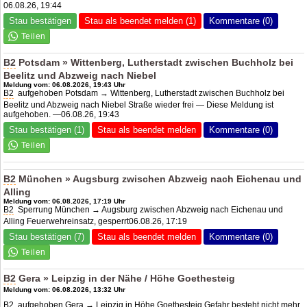
06.08.26, 19:44
Stau bestätigen
Stau als beendet melden (1)
Kommentare (0)
B2
Potsdam » Wittenberg, Lutherstadt zwischen Buchholz bei
Beelitz und Abzweig nach Niebel
Meldung vom: 06.08.2026, 19:43 Uhr
B2
aufgehoben Potsdam → Wittenberg, Lutherstadt zwischen Buchholz bei
Beelitz und Abzweig nach Niebel Straße wieder frei — Diese Meldung ist
aufgehoben. —06.08.26, 19:43
Stau bestätigen (1)
Stau als beendet melden
Kommentare (0)
B2
München » Augsburg zwischen Abzweig nach Eichenau und
Alling
Meldung vom: 06.08.2026, 17:19 Uhr
B2
Sperrung München → Augsburg zwischen Abzweig nach Eichenau und
Alling Feuerwehreinsatz, gesperrt06.08.26, 17:19
Stau bestätigen (7)
Stau als beendet melden
Kommentare (0)
B2
Gera » Leipzig in der Nähe / Höhe Goethesteig
Meldung vom: 06.08.2026, 13:32 Uhr
B2
aufgehoben Gera → Leipzig in Höhe Goethesteig Gefahr besteht nicht mehr