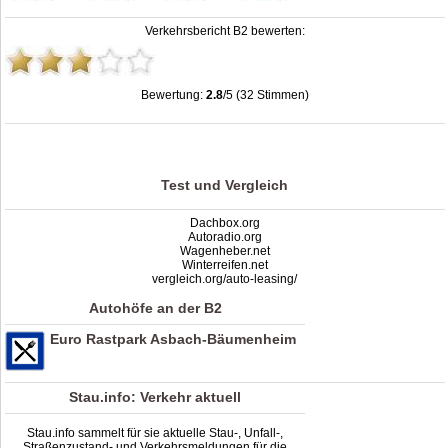
Verkehrsbericht B2 bewerten:
Bewertung:
2.8
/5 (32 Stimmen)
Stau B2: Unfälle, Sperrung & Baustellen | Staumelder B2
,
2.8
out of
5
based on
32
ratings
Test und Vergleich
Dachbox.org
Autoradio.org
Wagenheber.net
Winterreifen.net
vergleich.org/auto-leasing/
Autohöfe an der B2
Euro Rastpark Asbach-Bäumenheim
Stau.info: Verkehr aktuell
Stau.info sammelt für sie aktuelle Stau-, Unfall-,
Straßenzustand- und Verkehrsmeldungen für die