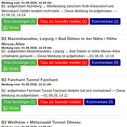
Meldung vom: 01.08.2026, 14:24 Uhr
B2
aufgehoben Nürnberg → Weißenburg zwischen Roth-Kiliansdorf und
Wernsbach Gefahr besteht nicht mehr — Diese Meldung ist aufgehoben. —
01.08.26, 14:24
Stau bestätigen (1)
Stau als beendet melden (1)
Kommentare (1)
B2
Maximilianallee, Leipzig » Bad Düben in der Nähe / Höhe
Messe-Allee
Meldung vom: 01.08.2026, 14:19 Uhr
B2
aufgehoben Maximilianallee, Leipzig → Bad Düben in Höhe Messe-Allee
Unfallstelle geräumt — Diese Meldung ist aufgehoben. —01.08.26, 14:19
Stau bestätigen (1)
Stau als beendet melden (1)
Kommentare (0)
B2
Farchant
Tunnel Farchant
Meldung vom: 01.08.2026, 14:11 Uhr
B2
aufgehoben Farchant
Tunnel Farchant
Verkehr hat sich normalisiert — Diese
Meldung ist aufgehoben. —01.08.26, 14:11
Stau bestätigen (1)
Stau als beendet melden
Kommentare (0)
B2
Weilheim » Mittenwald Tunnel Oberau
Meldung vom: 01.08.2026, 14:09 Uhr