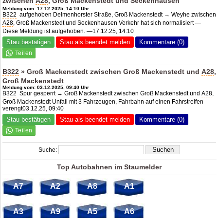
zwischen
A28
, Groß Mackenstedt und Seckenhausen
Meldung vom: 17.12.2025, 14:10 Uhr
B322
aufgehoben Delmenhorster Straße, Groß Mackenstedt → Weyhe zwischen
A28
, Groß Mackenstedt und Seckenhausen Verkehr hat sich normalisiert —
Diese Meldung ist aufgehoben. —17.12.25, 14:10
Stau bestätigen
Stau als beendet melden
Kommentare (0)
B322
» Groß Mackenstedt zwischen Groß Mackenstedt und
A28
,
Groß Mackenstedt
Meldung vom: 03.12.2025, 09:40 Uhr
B322
Spur gesperrt → Groß Mackenstedt zwischen Groß Mackenstedt und
A28
,
Groß Mackenstedt Unfall mit 3 Fahrzeugen, Fahrbahn auf einen Fahrstreifen
verengt03.12.25, 09:40
Stau bestätigen
Stau als beendet melden
Kommentare (0)
Suche:
Top Autobahnen im Staumelder
A7
A2
A8
A1
A3
A9
A5
A6