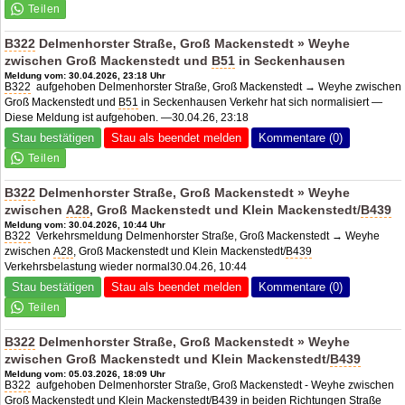
B322
Delmenhorster Straße, Groß Mackenstedt » Weyhe
zwischen Groß Mackenstedt und
B51
in Seckenhausen
Meldung vom: 30.04.2026, 23:18 Uhr
B322
aufgehoben Delmenhorster Straße, Groß Mackenstedt → Weyhe zwischen
Groß Mackenstedt und
B51
in Seckenhausen Verkehr hat sich normalisiert —
Diese Meldung ist aufgehoben. —30.04.26, 23:18
Stau bestätigen
Stau als beendet melden
Kommentare (0)
B322
Delmenhorster Straße, Groß Mackenstedt » Weyhe
zwischen
A28
, Groß Mackenstedt und Klein Mackenstedt/
B439
Meldung vom: 30.04.2026, 10:44 Uhr
B322
Verkehrsmeldung Delmenhorster Straße, Groß Mackenstedt → Weyhe
zwischen
A28
, Groß Mackenstedt und Klein Mackenstedt/
B439
Verkehrsbelastung wieder normal30.04.26, 10:44
Stau bestätigen
Stau als beendet melden
Kommentare (0)
B322
Delmenhorster Straße, Groß Mackenstedt » Weyhe
zwischen Groß Mackenstedt und Klein Mackenstedt/
B439
Meldung vom: 05.03.2026, 18:09 Uhr
B322
aufgehoben Delmenhorster Straße, Groß Mackenstedt - Weyhe zwischen
Groß Mackenstedt und Klein Mackenstedt/
B439
in beiden Richtungen Straße