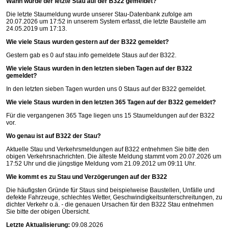
Wann wurde der letzte Stau auf der B322 gemeldet?
Die letzte Staumeldung wurde unserer Stau-Datenbank zufolge am
20.07.2026 um 17:52 in unserem System erfasst, die letzte Baustelle am
24.05.2019 um 17:13.
Wie viele Staus wurden gestern auf der B322 gemeldet?
Gestern gab es 0 auf
stau.info
gemeldete Staus auf der B322.
Wie viele Staus wurden in den letzten sieben Tagen auf der B322
gemeldet?
In den letzten sieben Tagen wurden uns 0 Staus auf der B322 gemeldet.
Wie viele Staus wurden in den letzten 365 Tagen auf der B322 gemeldet?
Für die vergangenen 365 Tage liegen uns 15 Staumeldungen auf der B322
vor.
Wo genau ist auf B322 der Stau?
Aktuelle Stau und Verkehrsmeldungen auf B322 entnehmen Sie bitte den
obigen Verkehrsnachrichten. Die älteste Meldung stammt vom 20.07.2026 um
17:52 Uhr und die jüngstige Meldung vom 21.09.2012 um 09:11 Uhr.
Wie kommt es zu Stau und Verzögerungen auf der B322
Die häufigsten Gründe für Staus sind beispielweise Baustellen, Unfälle und
defekte Fahrzeuge, schlechtes Wetter, Geschwindigkeitsunterschreitungen, zu
dichter Verkehr o.ä. - die genauen Ursachen für den B322 Stau entnehmen
Sie bitte der obigen Übersicht.
Letzte Aktualisierung:
09.08.2026