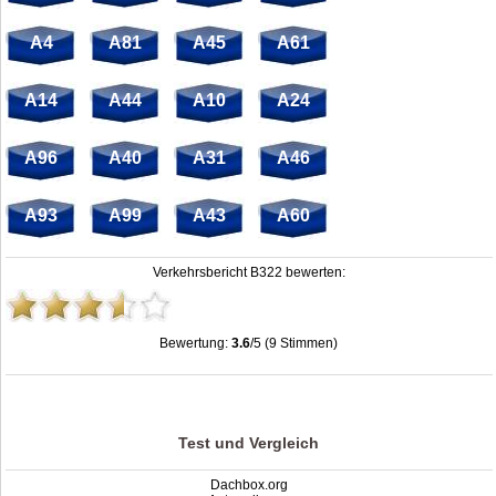
A4
A81
A45
A61
A14
A44
A10
A24
A96
A40
A31
A46
A93
A99
A43
A60
Verkehrsbericht B322 bewerten:
Bewertung:
3.6
/5 (9 Stimmen)
Stau B322: Unfälle, Sperrung & Baustellen | Staumelder B322
,
3.6
out of
5
based on
9
ratings
Test und Vergleich
Dachbox.org