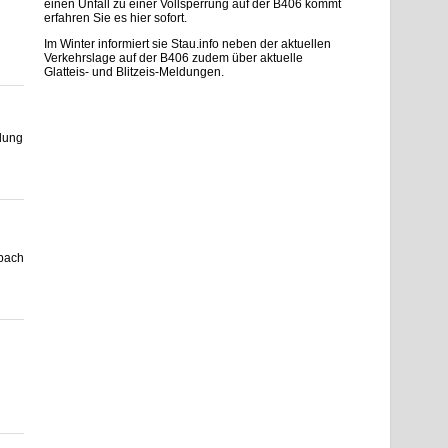
einen Unfall zu einer Vollsperrung auf der B406 kommt
erfahren Sie es hier sofort.
Im Winter informiert sie Stau.info neben der aktuellen
Verkehrslage auf der B406 zudem über aktuelle
Glatteis- und Blitzeis-Meldungen.
dung
nbach