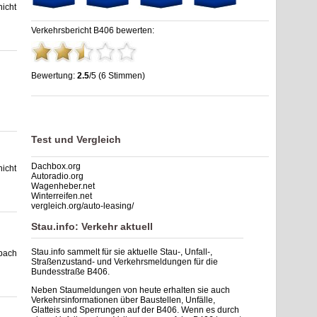
icht
Verkehrsbericht B406 bewerten:
Bewertung:
2.5
/5 (6 Stimmen)
Stau B406: Unfälle, Sperrung & Baustellen | Staumelder B406
,
2.5
out of
5
based on
6
ratings
Test und Vergleich
Dachbox.org
icht
Autoradio.org
Wagenheber.net
Winterreifen.net
vergleich.org/auto-leasing/
Stau.info: Verkehr aktuell
Stau.info sammelt für sie aktuelle Stau-, Unfall-,
nbach
Straßenzustand- und Verkehrsmeldungen für die
Bundesstraße B406.
Neben Staumeldungen von heute erhalten sie auch
Verkehrsinformationen über Baustellen, Unfälle,
Glatteis und Sperrungen auf der B406. Wenn es durch