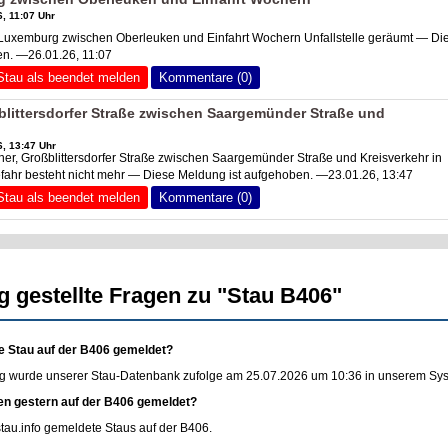
, 11:07 Uhr
xemburg zwischen Oberleuken und Einfahrt Wochern Unfallstelle geräumt — Di
en. —26.01.26, 11:07
Stau als beendet melden
Kommentare (0)
littersdorfer Straße zwischen Saargemünder Straße und
, 13:47 Uhr
r, Großblittersdorfer Straße zwischen Saargemünder Straße und Kreisverkehr in
fahr besteht nicht mehr — Diese Meldung ist aufgehoben. —23.01.26, 13:47
Stau als beendet melden
Kommentare (0)
g gestellte Fragen zu "Stau B406"
e Stau auf der B406 gemeldet?
g wurde unserer Stau-Datenbank zufolge am 25.07.2026 um 10:36 in unserem Syste
en gestern auf der B406 gemeldet?
stau.info
gemeldete Staus auf der B406.