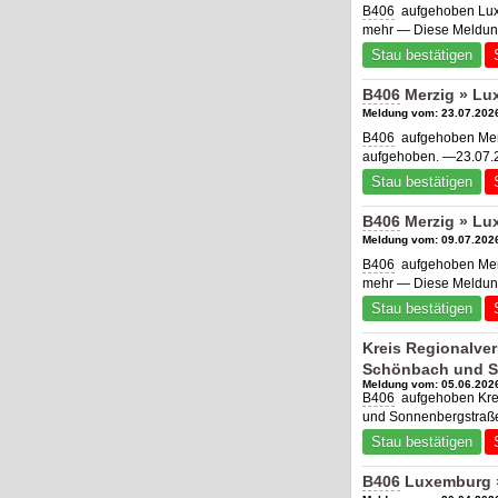
B406
aufgehoben Luxe
mehr — Diese Meldung
Stau bestätigen
B406
Merzig » Lu
Meldung vom: 23.07.2026
B406
aufgehoben Merz
aufgehoben. —23.07.2
Stau bestätigen
B406
Merzig » Lu
Meldung vom: 09.07.2026
B406
aufgehoben Merz
mehr — Diese Meldung
Stau bestätigen
Kreis Regionalve
Schönbach und S
Meldung vom: 05.06.2026
B406
aufgehoben Kre
und Sonnenbergstraße
Stau bestätigen
B406
Luxemburg »