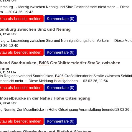
, 19:43 Uhr
mburg → Merzig zwischen Nennig und Sinz Gefahr besteht nicht mehr — Diese
en. —20.04.26, 19:43
Stau als beendet melden
Kommentare (0)
xemburg zwischen Sinz und Nennig
, 12:40 Uhr
ig → Luxemburg zwischen Sinz und Nennig störungsfreier Verkehr — Diese Mel
3.26, 12:40
Stau als beendet melden
Kommentare (0)
rband Saarbrücken,
B406
Großblittersdorfer Straße zwischen
nner
, 11:54 Uhr
is Regionalverband Saarbrücken,
B406
Großblittersdorfer Straße zwischen Schö
eht nicht mehr — Diese Meldung ist aufgehoben. —03.03.26, 11:54
Stau als beendet melden
Kommentare (0)
Moselbrücke in der Nähe / Höhe Ortseingang
, 20:41 Uhr
 Nennig, Zur Moselbrücke in Höhe Ortseingang Veranstaltung beendet18.02.26,
Stau als beendet melden
Kommentare (0)
 zwischen Oberleuken und Einfahrt Wochern