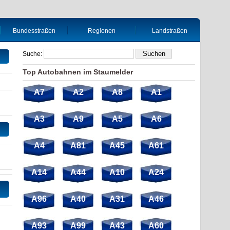
Bundesstraßen
Regionen
Landstraßen
Suche:
Top Autobahnen im Staumelder
A7
A2
A8
A1
A3
A9
A5
A6
A4
A81
A45
A61
A14
A44
A10
A24
A96
A40
A31
A46
A93
A99
A43
A60