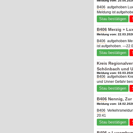
Meldung vom: 20.04.2026
B406
aufgehoben Luxe
Meldung ist aufgehob
Stau bestätigen
B406
Merzig » Lu
Meldung vom: 22.03.2026
B406
aufgehoben Merz
ist aufgehoben. —22.0
Stau bestätigen
Kreis Regionalve
Schönbach und U
Meldung vom: 03.03.2026
B406
aufgehoben Kre
und Unner Gefahr best
Stau bestätigen
B406
Nennig, Zur 
Meldung vom: 18.02.2026
B406
Verkehrsmeldung
20:41
Stau bestätigen
B406
» Luxemburg