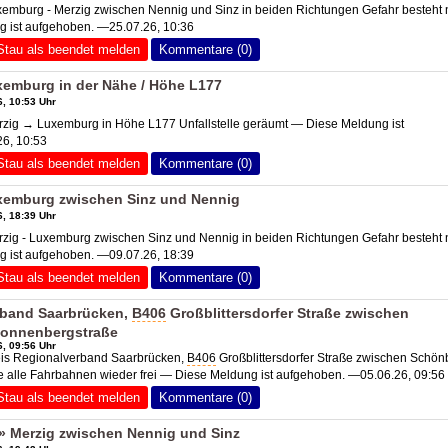
mburg - Merzig zwischen Nennig und Sinz in beiden Richtungen Gefahr besteht n
 ist aufgehoben. —25.07.26, 10:36
Stau als beendet melden
Kommentare (0)
xemburg in der Nähe / Höhe L177
, 10:53 Uhr
ig → Luxemburg in Höhe L177 Unfallstelle geräumt — Diese Meldung ist
6, 10:53
Stau als beendet melden
Kommentare (0)
xemburg zwischen Sinz und Nennig
, 18:39 Uhr
ig - Luxemburg zwischen Sinz und Nennig in beiden Richtungen Gefahr besteht n
 ist aufgehoben. —09.07.26, 18:39
Stau als beendet melden
Kommentare (0)
rband Saarbrücken,
B406
Großblittersdorfer Straße zwischen
onnenbergstraße
, 09:56 Uhr
is Regionalverband Saarbrücken,
B406
Großblittersdorfer Straße zwischen Schö
 alle Fahrbahnen wieder frei — Diese Meldung ist aufgehoben. —05.06.26, 09:56
Stau als beendet melden
Kommentare (0)
 Merzig zwischen Nennig und Sinz