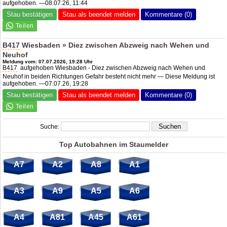
aufgehoben. —08.07.26, 11:44
Stau bestätigen
Stau als beendet melden
Kommentare (0)
B417
Wiesbaden » Diez zwischen Abzweig nach Wehen und
Neuhof
Meldung vom: 07.07.2026, 19:28 Uhr
B417
aufgehoben Wiesbaden - Diez zwischen Abzweig nach Wehen und
Neuhof in beiden Richtungen Gefahr besteht nicht mehr — Diese Meldung ist
aufgehoben. —07.07.26, 19:28
Stau bestätigen
Stau als beendet melden
Kommentare (0)
Suche:
Top Autobahnen im Staumelder
A7
A2
A8
A1
A3
A9
A5
A6
A4
A81
A45
A61