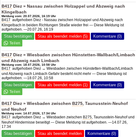
B417
Diez » Nassau zwischen Holzappel und Abzweig nach
Klingelbach
Meldung vom: 20.07.2026, 16:19 Uhr
B417
aufgehoben Diez - Nassau zwischen Holzappel und Abzweig nach
Klingelbach in beiden Richtungen Straße wieder frei — Diese Meldung ist
aufgehoben. —20.07.26, 16:19
Stau bestätigen
Stau als beendet melden (5)
Kommentare (0)
B417
Diez » Wiesbaden zwischen Hünstetten-Wallbach/Limbach
und Abzweig nach Limbach
Meldung vom: 18.07.2026, 10:58 Uhr
B417
aufgehoben Diez → Wiesbaden zwischen Hünstetten-Wallbach/Limbach
und Abzweig nach Limbach Gefahr besteht nicht mehr — Diese Meldung ist
aufgehoben. —18.07.26, 10:58
Stau bestätigen
Stau als beendet melden (1)
Kommentare (0)
B417
Diez » Wiesbaden zwischen
B275
, Taunusstein-Neuhof
und Neuhof
Meldung vom: 14.07.2026, 17:34 Uhr
B417
aufgehoben Diez → Wiesbaden zwischen
B275
, Taunusstein-Neuhof und
Neuhof Hindernisse beseitigt — Diese Meldung ist aufgehoben. —14.07.26,
17:34
Stau bestätigen
Stau als beendet melden
Kommentare (0)