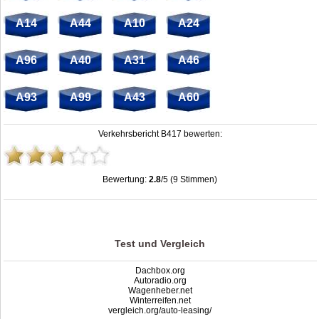
A14
A44
A10
A24
A96
A40
A31
A46
A93
A99
A43
A60
Verkehrsbericht B417 bewerten:
Bewertung:
2.8
/5 (9 Stimmen)
Stau B417: Unfälle, Sperrung & Baustellen | Staumelder B417
,
2.8
out of
5
based on
9
ratings
Test und Vergleich
Dachbox.org
Autoradio.org
Wagenheber.net
Winterreifen.net
vergleich.org/auto-leasing/