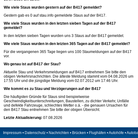
Wie viele Staus wurden gestern auf der B417 gemeldet?
Gestern gab es 0 auf
stau.info
gemeldete Staus auf der B417.
Wie viele Staus wurden in den letzten sieben Tagen auf der B417
gemeldet?
In den letzten sieben Tagen wurden uns 3 Staus auf der B417 gemeldet.
Wie viele Staus wurden in den letzten 365 Tagen auf der B417 gemeldet?
Für die vergangenen 365 Tage liegen uns 100 Staumeldungen auf der B417
vor.
Wo genau ist auf B417 der Stau?
Aktuelle Stau und Verkehrsmeldungen auf B417 entnehmen Sie bitte den
obigen Verkehrsnachrichten. Die älteste Meldung stammt vom 04.08.2026 um
17:55 Uhr und die jüngstige Meldung vom 02.07.2012 um 17:46 Uhr.
Wie kommt es zu Stau und Verzögerungen auf der B417
Die häufigsten Gründe für Staus sind beispielweise
Geschwindigkeitsunterschreitungen, Baustellen, zu dichter Verkehr, Unfälle
und defekte Fahrzeuge, schlechtes Wetter o.ä. - die genauen Ursachen für
den B417 Stau entnehmen Sie bitte der obigen Übersicht.
Letzte Aktualisierung:
07.08.2026
Impressum
•
Datenschutz
•
Nachrichten
•
Brücken
•
Flughäfen
•
Autohöfe
•
Autob