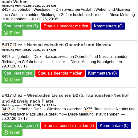
nach Wehen
Meldung vom: 01.08.2026, 20:39 Uhr
B417
aufgehoben Wiesbaden - Diez zwischen Ausfahrt Wehen und Abzweig
nach Wehen in beiden Richtungen Gefahr besteht nicht mehr — Diese Meldung
ist aufgehoben. —01.08.26, 20:39
Stau bestätigen (1)
Stau als beendet melden
Kommentare (0)
B417
Diez » Nassau zwischen Obernhof und Nassau
Meldung vom: 29.07.2026, 03:17 Uhr
B417
aufgehoben Diez - Nassau zwischen Obernhof und Nassau in beiden
Richtungen Gefahr besteht nicht mehr — Diese Meldung ist aufgehoben. —
29.07.26, 03:17
Stau bestätigen
Stau als beendet melden
Kommentare (0)
B417
Diez » Wiesbaden zwischen
B275
, Taunusstein-Neuhof
und Abzweig nach Platte
Meldung vom: 25.07.2026, 17:17 Uhr
B417
aufgehoben Diez → Wiesbaden zwischen
B275
, Taunusstein-Neuhof und
Abzweig nach Platte Straße geräumt — Diese Meldung ist aufgehoben. —
25.07.26, 17:17
Stau bestätigen (2)
Stau als beendet melden (1)
Kommentare (0)