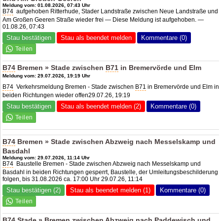
Meldung vom: 01.08.2026, 07:43 Uhr
B74
aufgehoben Ritterhude, Stader Landstraße zwischen Neue Landstraße und
Am Großen Geeren Straße wieder frei — Diese Meldung ist aufgehoben. —
01.08.26, 07:43
Stau bestätigen
Stau als beendet melden
Kommentare (0)
B74
Bremen » Stade zwischen
B71
in Bremervörde und Elm
Meldung vom: 29.07.2026, 19:19 Uhr
B74
Verkehrsmeldung Bremen - Stade zwischen
B71
in Bremervörde und Elm in
beiden Richtungen wieder offen29.07.26, 19:19
Stau bestätigen
Stau als beendet melden (2)
Kommentare (0)
B74
Bremen » Stade zwischen Abzweig nach Messelskamp und
Basdahl
Meldung vom: 29.07.2026, 11:14 Uhr
B74
Baustelle Bremen - Stade zwischen Abzweig nach Messelskamp und
Basdahl in beiden Richtungen gesperrt, Baustelle, der Umleitungsbeschilderung
folgen, bis 31.08.2026 ca. 17:00 Uhr 29.07.26, 11:14
Stau bestätigen (2)
Stau als beendet melden (1)
Kommentare (0)
B74
Stade » Bremen zwischen Abzweig nach Paddewisch und