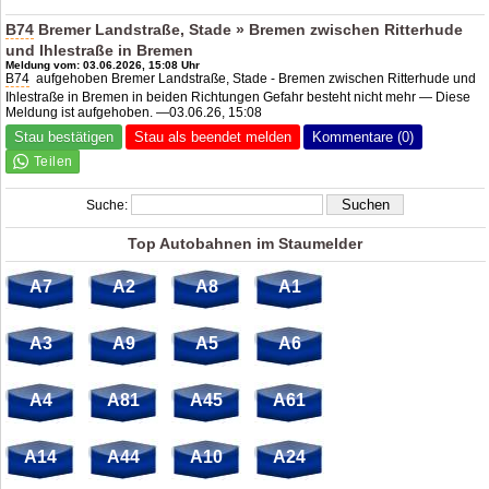
B74
Bremer Landstraße, Stade » Bremen zwischen Ritterhude
und Ihlestraße in Bremen
Meldung vom: 03.06.2026, 15:08 Uhr
B74
aufgehoben Bremer Landstraße, Stade - Bremen zwischen Ritterhude und
Ihlestraße in Bremen in beiden Richtungen Gefahr besteht nicht mehr — Diese
Meldung ist aufgehoben. —03.06.26, 15:08
Stau bestätigen
Stau als beendet melden
Kommentare (0)
Suche:
Top Autobahnen im Staumelder
A7
A2
A8
A1
A3
A9
A5
A6
A4
A81
A45
A61
A14
A44
A10
A24