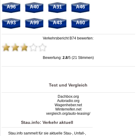
A96
A40
A31
A46
A93
A99
A43
A60
Verkehrsbericht B74 bewerten:
Bewertung:
2.8
/5 (21 Stimmen)
Stau B74: Unfälle, Sperrung & Baustellen | Staumelder B74
,
2.8
out of
5
based
on
21
ratings
Test und Vergleich
Dachbox.org
Autoradio.org
Wagenheber.net
Winterreifen.net
vergleich.org/auto-leasing/
Stau.info: Verkehr aktuell
Stau.info sammelt für sie aktuelle Stau-, Unfall-,