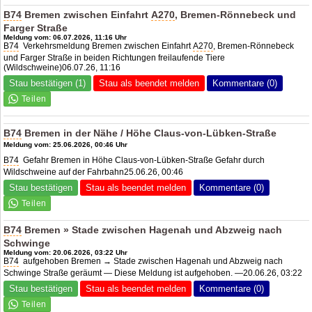
B74
Bremen zwischen Einfahrt
A270
, Bremen-Rönnebeck und
Farger Straße
Meldung vom: 06.07.2026, 11:16 Uhr
B74
Verkehrsmeldung Bremen zwischen Einfahrt
A270
, Bremen-Rönnebeck
und Farger Straße in beiden Richtungen freilaufende Tiere
(Wildschweine)06.07.26, 11:16
Stau bestätigen (1)
Stau als beendet melden
Kommentare (0)
B74
Bremen in der Nähe / Höhe Claus-von-Lübken-Straße
Meldung vom: 25.06.2026, 00:46 Uhr
B74
Gefahr Bremen in Höhe Claus-von-Lübken-Straße Gefahr durch
Wildschweine auf der Fahrbahn25.06.26, 00:46
Stau bestätigen
Stau als beendet melden
Kommentare (0)
B74
Bremen » Stade zwischen Hagenah und Abzweig nach
Schwinge
Meldung vom: 20.06.2026, 03:22 Uhr
B74
aufgehoben Bremen → Stade zwischen Hagenah und Abzweig nach
Schwinge Straße geräumt — Diese Meldung ist aufgehoben. —20.06.26, 03:22
Stau bestätigen
Stau als beendet melden
Kommentare (0)