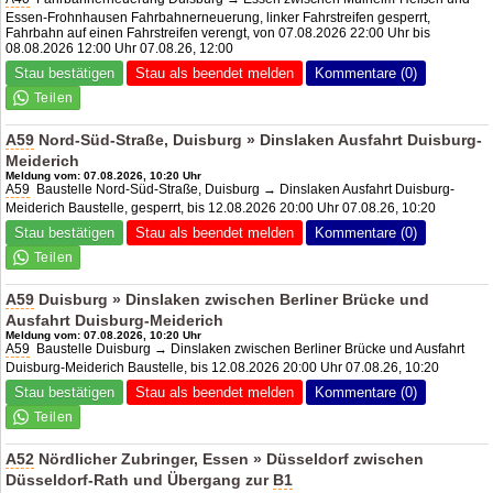
Essen-Frohnhausen Fahrbahnerneuerung, linker Fahrstreifen gesperrt,
Fahrbahn auf einen Fahrstreifen verengt, von 07.08.2026 22:00 Uhr bis
08.08.2026 12:00 Uhr 07.08.26, 12:00
Stau bestätigen
Stau als beendet melden
Kommentare (0)
A59
Nord-Süd-Straße, Duisburg » Dinslaken Ausfahrt Duisburg-
Meiderich
Meldung vom: 07.08.2026, 10:20 Uhr
A59
Baustelle Nord-Süd-Straße, Duisburg → Dinslaken Ausfahrt Duisburg-
Meiderich Baustelle, gesperrt, bis 12.08.2026 20:00 Uhr 07.08.26, 10:20
Stau bestätigen
Stau als beendet melden
Kommentare (0)
A59
Duisburg » Dinslaken zwischen Berliner Brücke und
Ausfahrt Duisburg-Meiderich
Meldung vom: 07.08.2026, 10:20 Uhr
A59
Baustelle Duisburg → Dinslaken zwischen Berliner Brücke und Ausfahrt
Duisburg-Meiderich Baustelle, bis 12.08.2026 20:00 Uhr 07.08.26, 10:20
Stau bestätigen
Stau als beendet melden
Kommentare (0)
A52
Nördlicher Zubringer, Essen » Düsseldorf zwischen
Düsseldorf-Rath und Übergang zur
B1