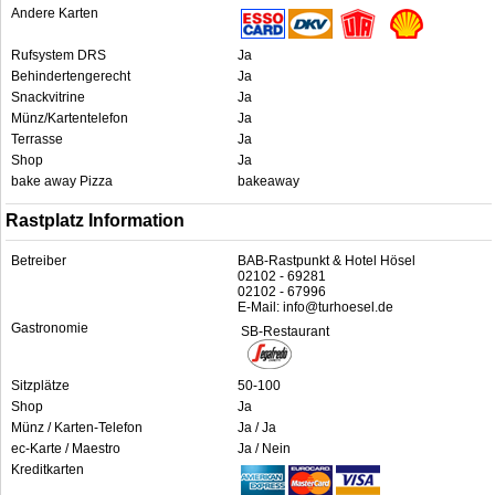
Andere Karten
Rufsystem DRS
Ja
Behindertengerecht
Ja
Snackvitrine
Ja
Münz/Kartentelefon
Ja
Terrasse
Ja
Shop
Ja
bake away Pizza
bakeaway
Rastplatz Information
Betreiber
BAB-Rastpunkt & Hotel Hösel
02102 - 69281
02102 - 67996
E-Mail: info@turhoesel.de
Gastronomie
SB-Restaurant
Sitzplätze
50-100
Shop
Ja
Münz / Karten-Telefon
Ja / Ja
ec-Karte / Maestro
Ja / Nein
Kreditkarten