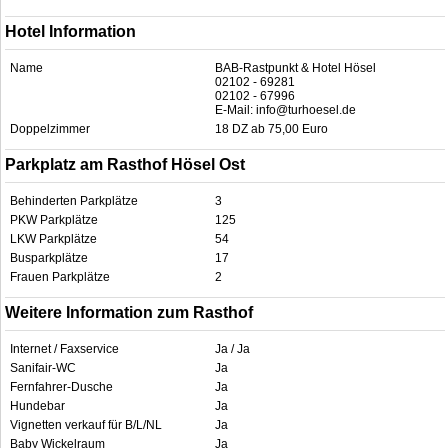
Hotel Information
Name
BAB-Rastpunkt & Hotel Hösel
02102 - 69281
02102 - 67996
E-Mail: info@turhoesel.de
Doppelzimmer
18 DZ ab 75,00 Euro
Parkplatz am Rasthof Hösel Ost
Behinderten Parkplätze
3
PKW Parkplätze
125
LKW Parkplätze
54
Busparkplätze
17
Frauen Parkplätze
2
Weitere Information zum Rasthof
Internet / Faxservice
Ja / Ja
Sanifair-WC
Ja
Fernfahrer-Dusche
Ja
Hundebar
Ja
Vignetten verkauf für B/L/NL
Ja
Baby Wickelraum
Ja