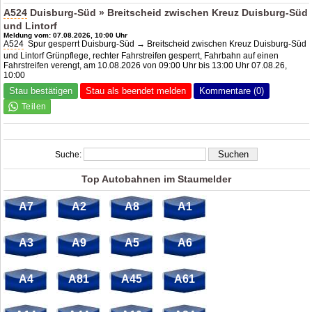
A524
Duisburg-Süd » Breitscheid zwischen Kreuz Duisburg-Süd
und Lintorf
Meldung vom: 07.08.2026, 10:00 Uhr
A524
Spur gesperrt Duisburg-Süd → Breitscheid zwischen Kreuz Duisburg-Süd
und Lintorf Grünpflege, rechter Fahrstreifen gesperrt, Fahrbahn auf einen
Fahrstreifen verengt, am 10.08.2026 von 09:00 Uhr bis 13:00 Uhr 07.08.26,
10:00
Stau bestätigen
Stau als beendet melden
Kommentare (0)
Suche:
Top Autobahnen im Staumelder
A7
A2
A8
A1
A3
A9
A5
A6
A4
A81
A45
A61