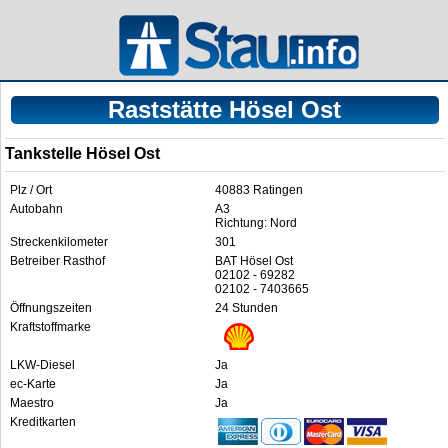
Raststätte Hösel Ost
Tankstelle Hösel Ost
Plz / Ort
40883 Ratingen
Autobahn
A3
Richtung: Nord
Streckenkilometer
301
Betreiber Rasthof
BAT Hösel Ost
02102 - 69282
02102 - 7403665
Öffnungszeiten
24 Stunden
Kraftstoffmarke
LKW-Diesel
Ja
ec-Karte
Ja
Maestro
Ja
Kreditkarten