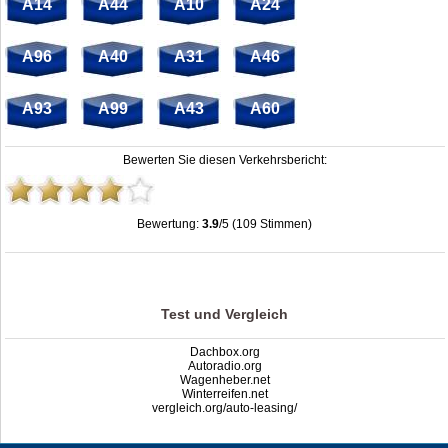
A14
A44
A10
A24
A96
A40
A31
A46
A93
A99
A43
A60
Bewerten Sie diesen Verkehrsbericht:
Bewertung:
3.9
/5 (109 Stimmen)
Raststätte Hösel Ost | A3 | stau.info
,
3.9
out of
5
based on
109
ratings
Test und Vergleich
Dachbox.org
Autoradio.org
Wagenheber.net
Winterreifen.net
vergleich.org/auto-leasing/