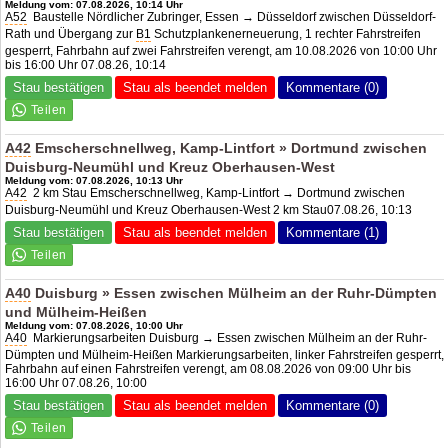
Meldung vom: 07.08.2026, 10:14 Uhr
A52
Baustelle Nördlicher Zubringer, Essen → Düsseldorf zwischen Düsseldorf-
Rath und Übergang zur
B1
Schutzplankenerneuerung, 1 rechter Fahrstreifen
gesperrt, Fahrbahn auf zwei Fahrstreifen verengt, am 10.08.2026 von 10:00 Uhr
bis 16:00 Uhr 07.08.26, 10:14
Stau bestätigen
Stau als beendet melden
Kommentare (0)
A42
Emscherschnellweg, Kamp-Lintfort » Dortmund zwischen
Duisburg-Neumühl und Kreuz Oberhausen-West
Meldung vom: 07.08.2026, 10:13 Uhr
A42
2 km Stau Emscherschnellweg, Kamp-Lintfort → Dortmund zwischen
Duisburg-Neumühl und Kreuz Oberhausen-West 2 km Stau07.08.26, 10:13
Stau bestätigen
Stau als beendet melden
Kommentare (1)
A40
Duisburg » Essen zwischen Mülheim an der Ruhr-Dümpten
und Mülheim-Heißen
Meldung vom: 07.08.2026, 10:00 Uhr
A40
Markierungsarbeiten Duisburg → Essen zwischen Mülheim an der Ruhr-
Dümpten und Mülheim-Heißen Markierungsarbeiten, linker Fahrstreifen gesperrt,
Fahrbahn auf einen Fahrstreifen verengt, am 08.08.2026 von 09:00 Uhr bis
16:00 Uhr 07.08.26, 10:00
Stau bestätigen
Stau als beendet melden
Kommentare (0)