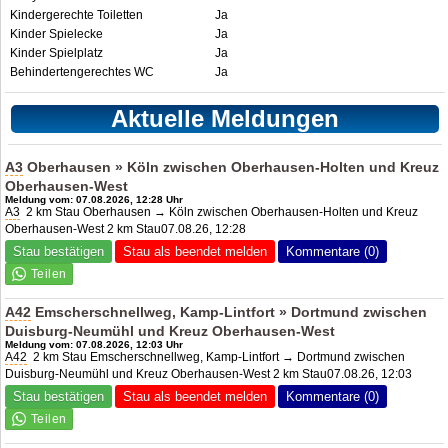
Kindergerechte Toiletten
Ja
Kinder Spielecke
Ja
Kinder Spielplatz
Ja
Behindertengerechtes WC
Ja
Aktuelle Meldungen
A3
Oberhausen » Köln zwischen Oberhausen-Holten und Kreuz
Oberhausen-West
Meldung vom: 07.08.2026, 12:28 Uhr
A3
2 km Stau Oberhausen → Köln zwischen Oberhausen-Holten und Kreuz
Oberhausen-West 2 km Stau07.08.26, 12:28
Stau bestätigen
Stau als beendet melden
Kommentare (0)
A42
Emscherschnellweg, Kamp-Lintfort » Dortmund zwischen
Duisburg-Neumühl und Kreuz Oberhausen-West
Meldung vom: 07.08.2026, 12:03 Uhr
A42
2 km Stau Emscherschnellweg, Kamp-Lintfort → Dortmund zwischen
Duisburg-Neumühl und Kreuz Oberhausen-West 2 km Stau07.08.26, 12:03
Stau bestätigen
Stau als beendet melden
Kommentare (0)