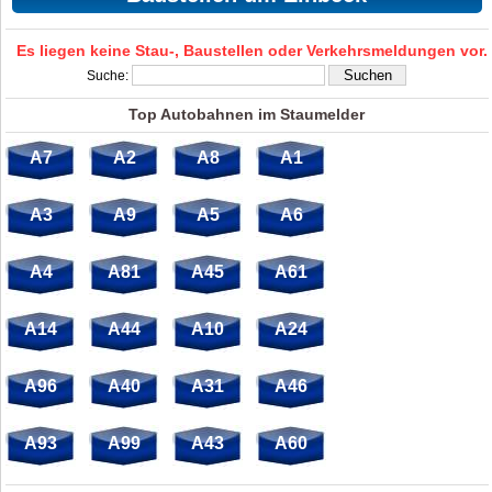
Es liegen keine Stau-, Baustellen oder Verkehrsmeldungen vor.
Suche:
Top Autobahnen im Staumelder
A7
A2
A8
A1
A3
A9
A5
A6
A4
A81
A45
A61
A14
A44
A10
A24
A96
A40
A31
A46
A93
A99
A43
A60