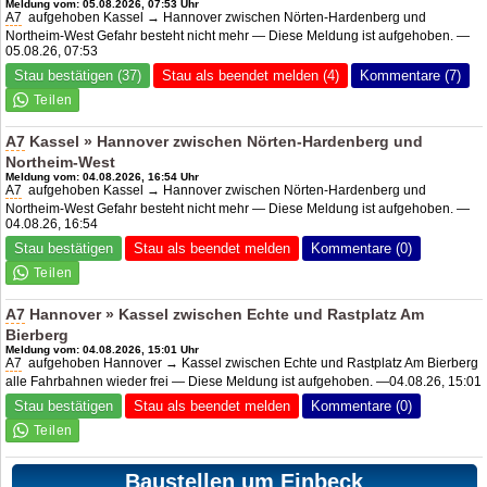
Meldung vom: 05.08.2026, 07:53 Uhr
A7
aufgehoben Kassel → Hannover zwischen Nörten-Hardenberg und
Northeim-West Gefahr besteht nicht mehr — Diese Meldung ist aufgehoben. —
05.08.26, 07:53
Stau bestätigen (37)
Stau als beendet melden (4)
Kommentare (7)
A7
Kassel » Hannover zwischen Nörten-Hardenberg und
Northeim-West
Meldung vom: 04.08.2026, 16:54 Uhr
A7
aufgehoben Kassel → Hannover zwischen Nörten-Hardenberg und
Northeim-West Gefahr besteht nicht mehr — Diese Meldung ist aufgehoben. —
04.08.26, 16:54
Stau bestätigen
Stau als beendet melden
Kommentare (0)
A7
Hannover » Kassel zwischen Echte und Rastplatz Am
Bierberg
Meldung vom: 04.08.2026, 15:01 Uhr
A7
aufgehoben Hannover → Kassel zwischen Echte und Rastplatz Am Bierberg
alle Fahrbahnen wieder frei — Diese Meldung ist aufgehoben. —04.08.26, 15:01
Stau bestätigen
Stau als beendet melden
Kommentare (0)
Baustellen um Einbeck