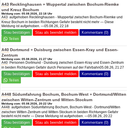
A43
Recklinghausen » Wuppertal zwischen Bochum-Riemke
und Kreuz Bochum
Meldung vom: 05.08.2026, 22:18 Uhr
A43
aufgehoben Recklinghausen - Wuppertal zwischen Bochum-Riemke und
Kreuz Bochum in beiden Richtungen Gefahr besteht nicht mehr — Diese
Meldung ist aufgehoben. —05.08.26, 22:18
Stau bestätigen
Stau als beendet melden
Kommentare (0)
A40
Dortmund » Duisburg zwischen Essen-Kray und Essen-
Zentrum
Meldung vom: 05.08.2026, 21:27 Uhr
A40
Personen Dortmund - Duisburg zwischen Essen-Kray und Essen-Zentrum
in beiden Richtungen Gefahr durch Personen auf der Fahrbahn05.08.26, 21:27
Stau bestätigen
Stau als beendet melden
Kommentare (0)
A448
Südumfahrung Bochum, Bochum-West » Dortmund/Witten
zwischen Witten-Zentrum und Witten-Stockum
Meldung vom: 05.08.2026, 20:22 Uhr
A448
aufgehoben Südumfahrung Bochum, Bochum-West - Dortmund/Witten
zwischen Witten-Zentrum und Witten-Stockum in beiden Richtungen Gefahr
besteht nicht mehr — Diese Meldung ist aufgehoben. —05.08.26, 20:22
Stau bestätigen
Stau als beendet melden
Kommentare (0)