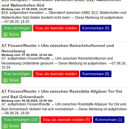
und Waltenhofen-Süd
Meldung vom: 07.08.2026, 14:25 Uhr
B19
aufgehoben Kempten → Oberstdorf zwischen
A980
,
B12
, Waltenhofen und
Waltenhofen-Süd Gefahr besteht nicht mehr — Diese Meldung ist aufgehoben.
—07.08.26, 14:25
Stau bestätigen
Stau als beendet melden
Kommentare (0)
A7
Füssen/Reutte » Ulm zwischen Reinertshoftunnel und
Nesselwang
Meldung vom: 07.08.2026, 10:34 Uhr
A7
aufgehoben Füssen/Reutte → Ulm zwischen Reinertshoftunnel und
Nesselwang Unfallstelle geräumt — Diese Meldung ist aufgehoben. —07.08.26,
10:34
Stau bestätigen
Stau als beendet melden
Kommentare (0)
A7
Füssen/Reutte » Ulm zwischen Raststätte Allgäuer Tor Ost
und Bad Grönenbach
Meldung vom: 06.08.2026, 19:30 Uhr
A7
aufgehoben Füssen/Reutte → Ulm zwischen Raststätte Allgäuer Tor Ost und
Bad Grönenbach Verkehr hat sich normalisiert — Diese Meldung ist aufgehoben.
—06.08.26, 19:30
Stau bestätigen (10)
Stau als beendet melden (5)
Kommentare (1)