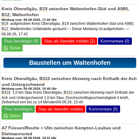
Kreis Oberallgäu,
B19
zwischen Waltenhofen-Süd und
A980
,
B12
, Waltenhofen
Meldung vom: 06.08.2026, 17:42 Uhr
B19
aufgehoben Kreis Oberallgäu,
B19
zwischen Waltenhofen-Süd und
A980
,
B12
, Waltenhofen Unfallstelle geräumt — Diese Meldung ist aufgehoben. —
06.08.26, 17:42
Stau bestätigen (4)
Stau als beendet melden (2)
Kommentare (0)
Baustellen um Waltenhofen
Kreis Oberallgäu,
B310
zwischen Abzweig nach Enthalb der Ach
und Untergschwend
Meldung vom: 09.08.2026, 15:40 Uhr
B310
1,0 km Stau Kreis Oberallgäu,
B310
zwischen Abzweig nach Enthalb der
Ach und Untergschwend 1,0 km Stau, Durchschnittsgeschwindigkeit 4 km/h,
Zeitverlust von bis zu 14 Minuten09.08.26, 15:40
Stau bestätigen
Stau als beendet melden
Kommentare (0)
A7
Füssen/Reutte » Ulm zwischen Kempten-Leubas und
Dietmannsried
Meldung vom: 06.08.2026, 19:11 Uhr