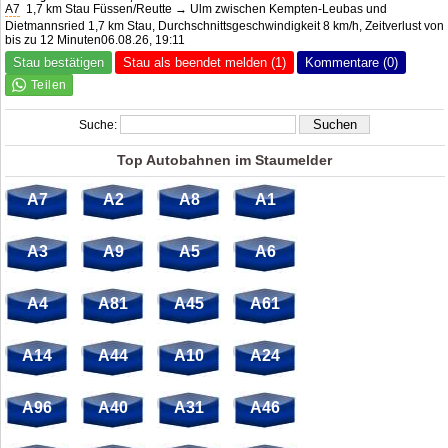
A7
1,7 km Stau Füssen/Reutte → Ulm zwischen Kempten-Leubas und
Dietmannsried 1,7 km Stau, Durchschnittsgeschwindigkeit 8 km/h, Zeitverlust von
bis zu 12 Minuten06.08.26, 19:11
Stau bestätigen
Stau als beendet melden (1)
Kommentare (0)
Suche:
Top Autobahnen im Staumelder
A7
A2
A8
A1
A3
A9
A5
A6
A4
A81
A45
A61
A14
A44
A10
A24
A96
A40
A31
A46