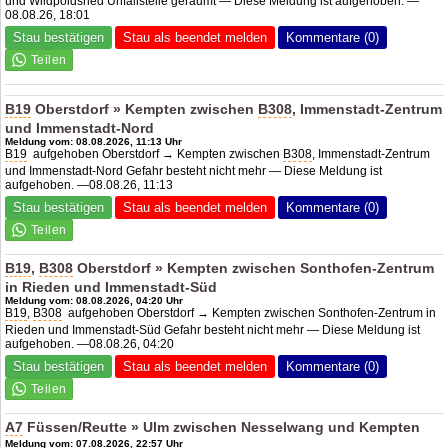
und Wildpoldsried Unfallstelle geräumt — Diese Meldung ist aufgehoben. —
08.08.26, 18:01
Stau bestätigen
Stau als beendet melden
Kommentare (0)
B19
Oberstdorf » Kempten zwischen
B308
, Immenstadt-Zentrum
und Immenstadt-Nord
Meldung vom: 08.08.2026, 11:13 Uhr
B19
aufgehoben Oberstdorf → Kempten zwischen
B308
, Immenstadt-Zentrum
und Immenstadt-Nord Gefahr besteht nicht mehr — Diese Meldung ist
aufgehoben. —08.08.26, 11:13
Stau bestätigen
Stau als beendet melden
Kommentare (0)
B19
,
B308
Oberstdorf » Kempten zwischen Sonthofen-Zentrum
in Rieden und Immenstadt-Süd
Meldung vom: 08.08.2026, 04:20 Uhr
B19
,
B308
aufgehoben Oberstdorf → Kempten zwischen Sonthofen-Zentrum in
Rieden und Immenstadt-Süd Gefahr besteht nicht mehr — Diese Meldung ist
aufgehoben. —08.08.26, 04:20
Stau bestätigen
Stau als beendet melden
Kommentare (0)
A7
Füssen/Reutte » Ulm zwischen Nesselwang und Kempten
Meldung vom: 07.08.2026, 22:57 Uhr