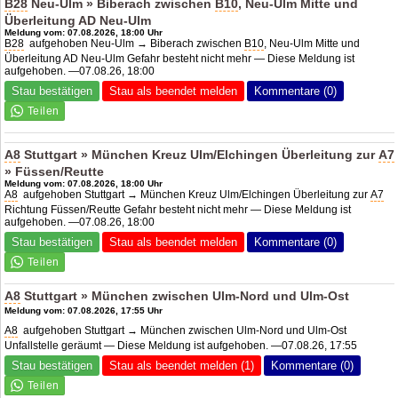
B28
Neu-Ulm » Biberach zwischen
B10
, Neu-Ulm Mitte und
Überleitung
AD Neu-Ulm
Meldung vom: 07.08.2026, 18:00 Uhr
B28
aufgehoben Neu-Ulm → Biberach zwischen
B10
, Neu-Ulm Mitte und
Überleitung
AD Neu-Ulm
Gefahr besteht nicht mehr — Diese Meldung ist
aufgehoben. —07.08.26, 18:00
Stau bestätigen
Stau als beendet melden
Kommentare (0)
A8
Stuttgart » München Kreuz Ulm/Elchingen Überleitung zur
A7
» Füssen/Reutte
Meldung vom: 07.08.2026, 18:00 Uhr
A8
aufgehoben Stuttgart → München Kreuz Ulm/Elchingen Überleitung zur
A7
Richtung Füssen/Reutte Gefahr besteht nicht mehr — Diese Meldung ist
aufgehoben. —07.08.26, 18:00
Stau bestätigen
Stau als beendet melden
Kommentare (0)
A8
Stuttgart » München zwischen Ulm-Nord und Ulm-Ost
Meldung vom: 07.08.2026, 17:55 Uhr
A8
aufgehoben Stuttgart → München zwischen Ulm-Nord und Ulm-Ost
Unfallstelle geräumt — Diese Meldung ist aufgehoben. —07.08.26, 17:55
Stau bestätigen
Stau als beendet melden (1)
Kommentare (0)