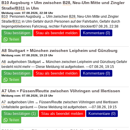
B10
Augsburg » Ulm zwischen
B28
, Neu-Ulm Mitte und Zingler
Straße/
B311
in Ulm
Meldung vom: 07.08.2026, 22:38 Uhr
B10
Personen Augsburg → Ulm zwischen
B28
, Neu-Ulm Mitte und Zingler
Straße/
B311
in Ulm Gefahr durch Personen auf der Fahrbahn, Gefahr durch
liegengebliebenes Fahrzeug, rechter Fahrstreifen blockiert07.08.26, 22:38
Stau bestätigen
Stau als beendet melden
Kommentare (0)
A8
Stuttgart » München zwischen Leipheim und Günzburg
Meldung vom: 07.08.2026, 19:15 Uhr
A8
aufgehoben Stuttgart → München zwischen Leipheim und Günzburg Gefahr
besteht nicht mehr — Diese Meldung ist aufgehoben. —07.08.26, 19:15
Stau bestätigen
Stau als beendet melden
Kommentare (0)
A7
Ulm » Füssen/Reutte zwischen Vöhringen und Illertissen
Meldung vom: 07.08.2026, 19:15 Uhr
A7
aufgehoben Ulm → Füssen/Reutte zwischen Vöhringen und Illertissen
Unfallstelle geräumt — Diese Meldung ist aufgehoben. —07.08.26, 19:15
Stau bestätigen (1)
Stau als beendet melden
Kommentare (0)