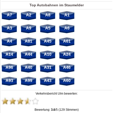
Top Autobahnen im Staumelder
A7
A2
A8
A1
A3
A9
A5
A6
A4
A81
A45
A61
A14
A44
A10
A24
A96
A40
A31
A46
A93
A99
A43
A60
Verkehrsbericht Ulm bewerten:
Bewertung:
3.6
/5 (129 Stimmen)