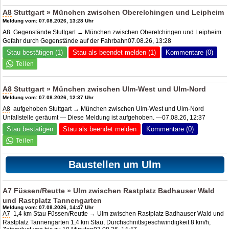
A8
Stuttgart » München zwischen Oberelchingen und Leipheim
Meldung vom: 07.08.2026, 13:28 Uhr
A8
Gegenstände Stuttgart → München zwischen Oberelchingen und Leipheim
Gefahr durch Gegenstände auf der Fahrbahn07.08.26, 13:28
Stau bestätigen (1)
Stau als beendet melden (1)
Kommentare (0)
A8
Stuttgart » München zwischen Ulm-West und Ulm-Nord
Meldung vom: 07.08.2026, 12:37 Uhr
A8
aufgehoben Stuttgart → München zwischen Ulm-West und Ulm-Nord
Unfallstelle geräumt — Diese Meldung ist aufgehoben. —07.08.26, 12:37
Stau bestätigen
Stau als beendet melden
Kommentare (0)
Baustellen um Ulm
A7
Füssen/Reutte » Ulm zwischen Rastplatz Badhauser Wald
und Rastplatz Tannengarten
Meldung vom: 07.08.2026, 14:47 Uhr
A7
1,4 km Stau Füssen/Reutte → Ulm zwischen Rastplatz Badhauser Wald und
Rastplatz Tannengarten 1,4 km Stau, Durchschnittsgeschwindigkeit 8 km/h,