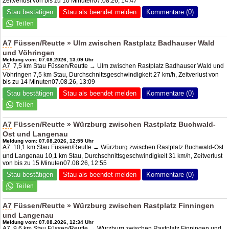
Zeitverlust von bis zu 10 Minuten07.08.26, 14:47
Stau bestätigen
Stau als beendet melden
Kommentare (0)
A7
Füssen/Reutte » Ulm zwischen Rastplatz Badhauser Wald
und Vöhringen
Meldung vom: 07.08.2026, 13:09 Uhr
A7
7,5 km Stau Füssen/Reutte → Ulm zwischen Rastplatz Badhauser Wald und
Vöhringen 7,5 km Stau, Durchschnittsgeschwindigkeit 27 km/h, Zeitverlust von
bis zu 14 Minuten07.08.26, 13:09
Stau bestätigen
Stau als beendet melden
Kommentare (0)
A7
Füssen/Reutte » Würzburg zwischen Rastplatz Buchwald-
Ost und Langenau
Meldung vom: 07.08.2026, 12:55 Uhr
A7
10,1 km Stau Füssen/Reutte → Würzburg zwischen Rastplatz Buchwald-Ost
und Langenau 10,1 km Stau, Durchschnittsgeschwindigkeit 31 km/h, Zeitverlust
von bis zu 15 Minuten07.08.26, 12:55
Stau bestätigen
Stau als beendet melden
Kommentare (0)
A7
Füssen/Reutte » Würzburg zwischen Rastplatz Finningen
und Langenau
Meldung vom: 07.08.2026, 12:34 Uhr
A7
9,6 km Stau Füssen/Reutte → Würzburg zwischen Rastplatz Finningen und