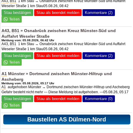
A43
,
B51
1 km Stau → Osnabrück zwischen Kreuz Münster-Süd und Auffahrt
Weseler Straße 1 km Stau05.08.26, 08:42
Stau bestätigen
Stau als beendet melden
Kommentare (2)
A43
,
B51
» Osnabrück zwischen Kreuz Münster-Süd und
Auffahrt Weseler Straße
Meldung vom: 05.08.2026, 06:42 Uhr
A43
,
B51
1 km Stau → Osnabrück zwischen Kreuz Münster-Süd und Auffahrt
Weseler Straße 1 km Stau05.08.26, 06:42
Stau bestätigen
Stau als beendet melden
Kommentare (2)
A1
Münster » Dortmund zwischen Münster-Hiltrup und
Ascheberg
Meldung vom: 05.08.2026, 05:17 Uhr
A1
aufgehoben Münster → Dortmund zwischen Münster-Hiltrup und Ascheberg
Gefahr besteht nicht mehr — Diese Meldung ist aufgehoben. —05.08.26, 05:17
Stau bestätigen
Stau als beendet melden
Kommentare (0)
Baustellen AS Dülmen-Nord