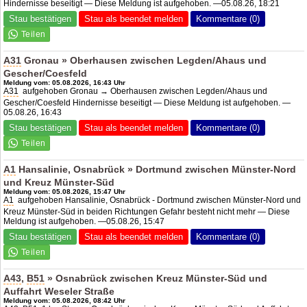
Hindernisse beseitigt — Diese Meldung ist aufgehoben. —05.08.26, 18:21
Stau bestätigen
Stau als beendet melden
Kommentare (0)
A31
Gronau » Oberhausen zwischen Legden/Ahaus und
Gescher/Coesfeld
Meldung vom: 05.08.2026, 16:43 Uhr
A31
aufgehoben Gronau → Oberhausen zwischen Legden/Ahaus und
Gescher/Coesfeld Hindernisse beseitigt — Diese Meldung ist aufgehoben. —
05.08.26, 16:43
Stau bestätigen
Stau als beendet melden
Kommentare (0)
A1
Hansalinie, Osnabrück » Dortmund zwischen Münster-Nord
und Kreuz Münster-Süd
Meldung vom: 05.08.2026, 15:47 Uhr
A1
aufgehoben Hansalinie, Osnabrück - Dortmund zwischen Münster-Nord und
Kreuz Münster-Süd in beiden Richtungen Gefahr besteht nicht mehr — Diese
Meldung ist aufgehoben. —05.08.26, 15:47
Stau bestätigen
Stau als beendet melden
Kommentare (0)
A43
,
B51
» Osnabrück zwischen Kreuz Münster-Süd und
Auffahrt Weseler Straße
Meldung vom: 05.08.2026, 08:42 Uhr