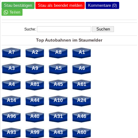
Stau bestätigen
Stau als beendet melden
Kommentare (0)
Suche:
Top Autobahnen im Staumelder
A7
A2
A8
A1
A3
A9
A5
A6
A4
A81
A45
A61
A14
A44
A10
A24
A96
A40
A31
A46
A93
A99
A43
A60