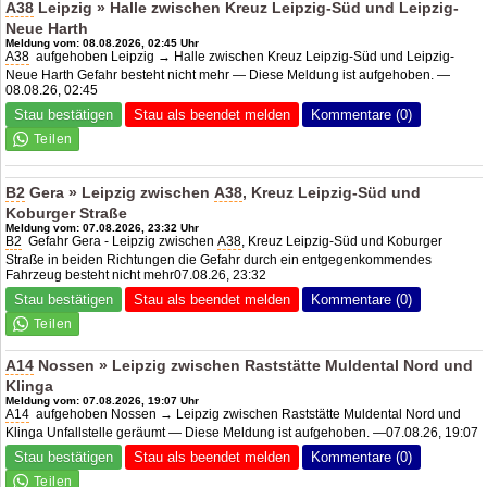
A38
Leipzig » Halle zwischen Kreuz Leipzig-Süd und Leipzig-
Neue Harth
Meldung vom: 08.08.2026, 02:45 Uhr
A38
aufgehoben Leipzig → Halle zwischen Kreuz Leipzig-Süd und Leipzig-
Neue Harth Gefahr besteht nicht mehr — Diese Meldung ist aufgehoben. —
08.08.26, 02:45
Stau bestätigen
Stau als beendet melden
Kommentare (0)
B2
Gera » Leipzig zwischen
A38
, Kreuz Leipzig-Süd und
Koburger Straße
Meldung vom: 07.08.2026, 23:32 Uhr
B2
Gefahr Gera - Leipzig zwischen
A38
, Kreuz Leipzig-Süd und Koburger
Straße in beiden Richtungen die Gefahr durch ein entgegenkommendes
Fahrzeug besteht nicht mehr07.08.26, 23:32
Stau bestätigen
Stau als beendet melden
Kommentare (0)
A14
Nossen » Leipzig zwischen Raststätte Muldental Nord und
Klinga
Meldung vom: 07.08.2026, 19:07 Uhr
A14
aufgehoben Nossen → Leipzig zwischen Raststätte Muldental Nord und
Klinga Unfallstelle geräumt — Diese Meldung ist aufgehoben. —07.08.26, 19:07
Stau bestätigen
Stau als beendet melden
Kommentare (0)