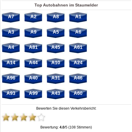
Top Autobahnen im Staumelder
A7
A2
A8
A1
A3
A9
A5
A6
A4
A81
A45
A61
A14
A44
A10
A24
A96
A40
A31
A46
A93
A99
A43
A60
Bewerten Sie diesen Verkehrsbericht:
Bewertung:
4.0
/5 (108 Stimmen)