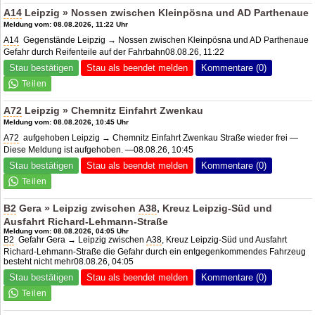
A14
Leipzig » Nossen zwischen Kleinpösna und
AD Parthenaue
Meldung vom: 08.08.2026, 11:22 Uhr
A14
Gegenstände Leipzig → Nossen zwischen Kleinpösna und
AD Parthenaue
Gefahr durch Reifenteile auf der Fahrbahn08.08.26, 11:22
Stau bestätigen
Stau als beendet melden
Kommentare (0)
A72
Leipzig » Chemnitz Einfahrt Zwenkau
Meldung vom: 08.08.2026, 10:45 Uhr
A72
aufgehoben Leipzig → Chemnitz Einfahrt Zwenkau Straße wieder frei —
Diese Meldung ist aufgehoben. —08.08.26, 10:45
Stau bestätigen
Stau als beendet melden
Kommentare (0)
B2
Gera » Leipzig zwischen
A38
, Kreuz Leipzig-Süd und
Ausfahrt Richard-Lehmann-Straße
Meldung vom: 08.08.2026, 04:05 Uhr
B2
Gefahr Gera → Leipzig zwischen
A38
, Kreuz Leipzig-Süd und Ausfahrt
Richard-Lehmann-Straße die Gefahr durch ein entgegenkommendes Fahrzeug
besteht nicht mehr08.08.26, 04:05
Stau bestätigen
Stau als beendet melden
Kommentare (0)