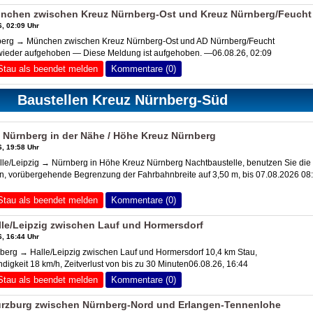
nchen zwischen Kreuz Nürnberg-Ost und
Kreuz Nürnberg
/Feucht
, 02:09 Uhr
rg → München zwischen Kreuz Nürnberg-Ost und AD Nürnberg/Feucht
 wieder aufgehoben — Diese Meldung ist aufgehoben. —06.08.26, 02:09
Stau als beendet melden
Kommentare (0)
Baustellen Kreuz Nürnberg-Süd
» Nürnberg in der Nähe / Höhe Kreuz Nürnberg
, 19:58 Uhr
le/Leipzig → Nürnberg in Höhe Kreuz Nürnberg Nachtbaustelle, benutzen Sie die
hn, vorübergehende Begrenzung der Fahrbahnbreite auf 3,50 m, bis 07.08.2026 08
Stau als beendet melden
Kommentare (0)
le/Leipzig zwischen Lauf und Hormersdorf
, 16:44 Uhr
erg → Halle/Leipzig zwischen Lauf und Hormersdorf 10,4 km Stau,
digkeit 18 km/h, Zeitverlust von bis zu 30 Minuten06.08.26, 16:44
Stau als beendet melden
Kommentare (0)
rzburg zwischen Nürnberg-Nord und Erlangen-Tennenlohe