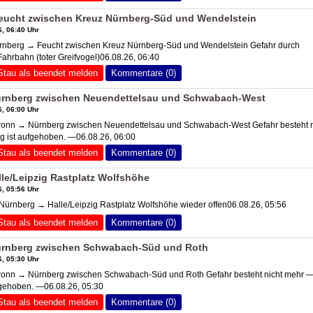
eucht zwischen Kreuz Nürnberg-Süd und Wendelstein
, 06:40 Uhr
berg → Feucht zwischen Kreuz Nürnberg-Süd und Wendelstein Gefahr durch
ahrbahn (toter Greifvogel)06.08.26, 06:40
Stau als beendet melden
Kommentare (0)
ürnberg zwischen Neuendettelsau und Schwabach-West
, 06:00 Uhr
onn → Nürnberg zwischen Neuendettelsau und Schwabach-West Gefahr besteht n
 ist aufgehoben. —06.08.26, 06:00
Stau als beendet melden
Kommentare (0)
le/Leipzig Rastplatz Wolfshöhe
, 05:56 Uhr
rnberg → Halle/Leipzig Rastplatz Wolfshöhe wieder offen06.08.26, 05:56
Stau als beendet melden
Kommentare (0)
ürnberg zwischen Schwabach-Süd und Roth
, 05:30 Uhr
onn → Nürnberg zwischen Schwabach-Süd und Roth Gefahr besteht nicht mehr 
fgehoben. —06.08.26, 05:30
Stau als beendet melden
Kommentare (0)