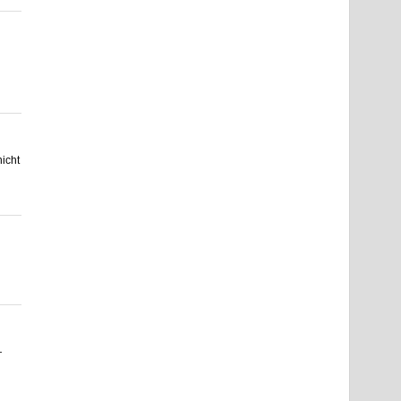
icht
—