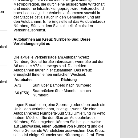
den umliegenden Gemeinden die gleichnamige
Metropolregion, die durch eine ausgeprägte Wirtschaft
und moderne Infrastruktur geprägt wird. Entsprechend
ten
hoch ist das tägliche Verkehrsaufkommen sowohl in
der Stadt selbst als auch in den Gemeinden und auf
den Autobahnen. Eine Engstelle ist das Autobahnkreuz
Nürnberg-Süd, an dem Stau aktuell oftmals den
Verkehr ausbremst.
Autobahnen am Kreuz Nürnberg-Süd: Diese
Verbindungen gibt es
icht
Die aktuelle Verkehrslage am Autobahnkreuz
Nürnberg-Süd ist für Sie interessant, wenn Sie auf der
A6 und der A73 unterwegs sind. Die beiden
Autobahnen laufen hier zusammen. Das Kreuz
ermöglicht Ihnen einen einfachen Wechsel.
Autobahn
Richtung
icht
A73
Suhl über Bamberg nach Nürnberg
Saarbrücken über Mannheim nach
A6 (E50)
Nürnberg
Legen Bauarbeiten, eine Sperrung oder eben auch ein
Unfall den Verkehr lahm, ist es gut, wenn Sie eine
Autobahnkreuz Nürnberg-Süd Stau Umleitung im Petto
haben. Möchten Sie den Stau am Autobahnkreuz
Nürnberg-Süd umgehen, können Sie beispielsweise
auf Langwasser, einen Stadtteil von Nürnberg und die
kleine Gemeinde Wendelstein ausweichen. Das Kreuz
selbst ist einige Kilometer von Nürnberg entfernt. Etwa