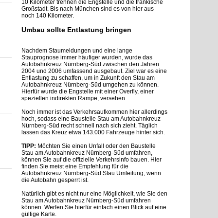
10 Kilometer trennen die Engstelle und die fränkische
Großstadt. Bis nach München sind es von hier aus
noch 140 Kilometer.
Umbau sollte Entlastung bringen
Nachdem Staumeldungen und eine lange
Stauprognose immer häufiger wurden, wurde das
Autobahnkreuz Nürnberg-Süd zwischen den Jahren
2004 und 2006 umfassend ausgebaut. Ziel war es eine
Entlastung zu schaffen, um in Zukunft den Stau am
Autobahnkreuz Nürnberg-Süd umgehen zu können.
Hierfür wurde die Engstelle mit einer Overfly, einer
speziellen indirekten Rampe, versehen.
Noch immer ist das Verkehrsaufkommen hier allerdings
hoch, sodass eine Baustelle Stau am Autobahnkreuz
Nürnberg-Süd recht schnell nach sich zieht. Täglich
lassen das Kreuz etwa 143.000 Fahrzeuge hinter sich.
TIPP:
Möchten Sie einen Unfall oder den Baustelle
Stau am Autobahnkreuz Nürnberg-Süd umfahren,
können Sie auf die offizielle Verkehrsinfo bauen. Hier
finden Sie meist eine Empfehlung für die
Autobahnkreuz Nürnberg-Süd Stau Umleitung, wenn
die Autobahn gesperrt ist.
Natürlich gibt es nicht nur eine Möglichkeit, wie Sie den
Stau am Autobahnkreuz Nürnberg-Süd umfahren
können. Werfen Sie hierfür einfach einen Blick auf eine
gültige Karte.