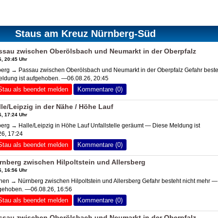
Staus am Kreuz Nürnberg-Süd
ssau zwischen Oberölsbach und Neumarkt in der Oberpfalz
, 20:45 Uhr
rg → Passau zwischen Oberölsbach und Neumarkt in der Oberpfalz Gefahr beste
eldung ist aufgehoben. —06.08.26, 20:45
Stau als beendet melden
Kommentare (0)
le/Leipzig in der Nähe / Höhe Lauf
, 17:24 Uhr
g → Halle/Leipzig in Höhe Lauf Unfallstelle geräumt — Diese Meldung ist
6, 17:24
Stau als beendet melden
Kommentare (0)
berg zwischen Hilpoltstein und Allersberg
, 16:56 Uhr
 → Nürnberg zwischen Hilpoltstein und Allersberg Gefahr besteht nicht mehr —
fgehoben. —06.08.26, 16:56
Stau als beendet melden
Kommentare (0)
ssau zwischen Oberölsbach und Neumarkt in der Oberpfalz