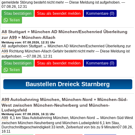
gemeldete Störung besteht nicht mehr — Diese Meldung ist aufgehoben. —
07.08.26, 12:31
Stau bestätigen
Stau als beendet melden
Kommentare (0)
A8
Stuttgart » München AD München/Eschenried Überleitung
zur
A99
» München-Allach
Meldung vom: 07.08.2026, 12:31 Uhr
A8
aufgehoben Stuttgart → München AD München/Eschenried Überleitung zur
A99
Richtung München-Allach Gefahr besteht nicht mehr — Diese Meldung ist
aufgehoben. —07.08.26, 12:31
Stau bestätigen
Stau als beendet melden
Kommentare (0)
Baustellen Dreieck Starnberg
A99
Autobahnring München, München-Nord » München-Süd-
West zwischen München-Neuherberg und München-
Ludwigsfeld
Meldung vom: 07.08.2026, 16:11 Uhr
A99
6,1 km Stau Autobahnring München, München-Nord → München-Süd-West
zwischen München-Neuherberg und München-Ludwigsfeld 6,1 km Stau,
Durchschnittsgeschwindigkeit 33 km/h, Zeitverlust von bis zu 9 Minuten07.08.26,
16:11