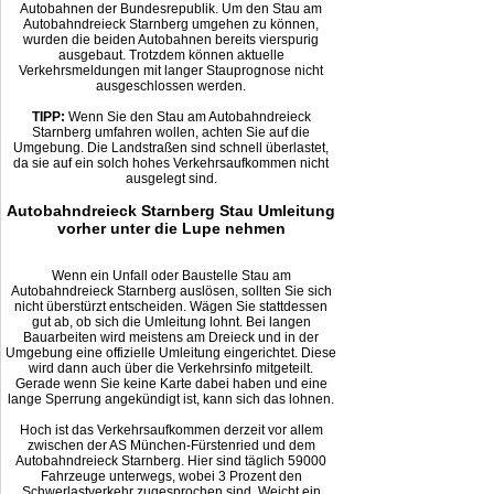
Autobahnen der Bundesrepublik. Um den Stau am
Autobahndreieck Starnberg umgehen zu können,
wurden die beiden Autobahnen bereits vierspurig
ausgebaut. Trotzdem können aktuelle
Verkehrsmeldungen mit langer Stauprognose nicht
ausgeschlossen werden.
TIPP:
Wenn Sie den Stau am Autobahndreieck
Starnberg umfahren wollen, achten Sie auf die
Umgebung. Die Landstraßen sind schnell überlastet,
da sie auf ein solch hohes Verkehrsaufkommen nicht
ausgelegt sind.
Autobahndreieck Starnberg Stau Umleitung
vorher unter die Lupe nehmen
Wenn ein Unfall oder Baustelle Stau am
Autobahndreieck Starnberg auslösen, sollten Sie sich
nicht überstürzt entscheiden. Wägen Sie stattdessen
gut ab, ob sich die Umleitung lohnt. Bei langen
Bauarbeiten wird meistens am Dreieck und in der
Umgebung eine offizielle Umleitung eingerichtet. Diese
wird dann auch über die Verkehrsinfo mitgeteilt.
Gerade wenn Sie keine Karte dabei haben und eine
lange Sperrung angekündigt ist, kann sich das lohnen.
Hoch ist das Verkehrsaufkommen derzeit vor allem
zwischen der AS München-Fürstenried und dem
Autobahndreieck Starnberg. Hier sind täglich 59000
Fahrzeuge unterwegs, wobei 3 Prozent den
Schwerlastverkehr zugesprochen sind. Weicht ein