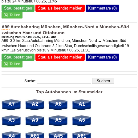
bis zu 24 Minuten07.08.26, 11:45
Stau bestätigen
Stau als beendet melden
Kommentare (0)
A99
Autobahnring München, München-Nord » München-Süd
zwischen Haar und Ottobrunn
Meldung vom: 07.08.2026, 11:31 Uhr
A99
3,2 km Stau Autobahnring München, München-Nord → München-Süd
zwischen Haar und Ottobrunn 3,2 km Stau, Durchschnittsgeschwindigkeit 19
km/h, Zeitverlust von bis zu 9 Minuten07.08.26, 11:31
Stau bestätigen
Stau als beendet melden
Kommentare (0)
Suche:
Top Autobahnen im Staumelder
A7
A2
A8
A1
A3
A9
A5
A6
A4
A81
A45
A61