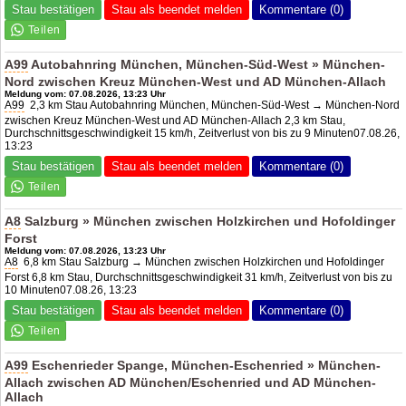
Stau bestätigen
Stau als beendet melden
Kommentare (0)
A99
Autobahnring München, München-Süd-West » München-
Nord zwischen Kreuz München-West und
AD München-Allach
Meldung vom: 07.08.2026, 13:23 Uhr
A99
2,3 km Stau Autobahnring München, München-Süd-West → München-Nord
zwischen Kreuz München-West und AD München-Allach 2,3 km Stau,
Durchschnittsgeschwindigkeit 15 km/h, Zeitverlust von bis zu 9 Minuten07.08.26,
13:23
Stau bestätigen
Stau als beendet melden
Kommentare (0)
A8
Salzburg » München zwischen Holzkirchen und Hofoldinger
Forst
Meldung vom: 07.08.2026, 13:23 Uhr
A8
6,8 km Stau Salzburg → München zwischen Holzkirchen und Hofoldinger
Forst 6,8 km Stau, Durchschnittsgeschwindigkeit 31 km/h, Zeitverlust von bis zu
10 Minuten07.08.26, 13:23
Stau bestätigen
Stau als beendet melden
Kommentare (0)
A99
Eschenrieder Spange, München-Eschenried » München-
Allach zwischen AD München/Eschenried und
AD München-
Allach