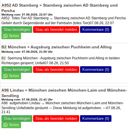
A952
AD Starnberg
» Starnberg zwischen
AD Starnberg
und
Percha
Meldung vom: 07.08.2026, 22:07 Uhr
A952
Totes Tier
AD Starnberg
→ Starnberg zwischen
AD Starnberg
und Percha
Gefahr durch Gegenstände auf der Fahrbahn (totes Tier)07.08.26, 22:07
Stau bestätigen
Stau als beendet melden
Kommentare (0)
B2
München » Augsburg zwischen Puchheim und Alling
Meldung vom: 07.08.2026, 21:50 Uhr
B2
Sperrung München - Augsburg zwischen Puchheim und Alling in beiden
Richtungen gesperrt, Unfall07.08.26, 21:50
Stau bestätigen
Stau als beendet melden
Kommentare (0)
A96
Lindau » München zwischen München-Laim und München-
Sendling
Meldung vom: 07.08.2026, 21:41 Uhr
A96
aufgehoben Lindau → München zwischen München-Laim und München-
Sendling Unfallstelle geräumt — Diese Meldung ist aufgehoben. —07.08.26,
21:41
Stau bestätigen
Stau als beendet melden
Kommentare (0)