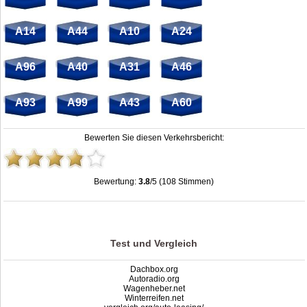
A14
A44
A10
A24
A96
A40
A31
A46
A93
A99
A43
A60
Bewerten Sie diesen Verkehrsbericht:
Bewertung:
3.8
/5 (108 Stimmen)
Dreieck Starnberg: Stau, Unfälle, Sperrung & Baustellen
,
3.8
out of
5
based on
108
ratings
Test und Vergleich
Dachbox.org
Autoradio.org
Wagenheber.net
Winterreifen.net