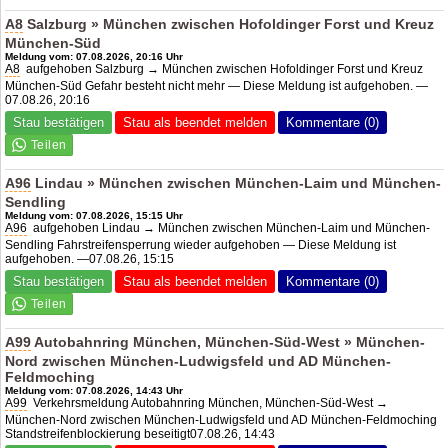
A8
Salzburg » München zwischen Hofoldinger Forst und Kreuz
München-Süd
Meldung vom: 07.08.2026, 20:16 Uhr
A8
aufgehoben Salzburg → München zwischen Hofoldinger Forst und Kreuz
München-Süd Gefahr besteht nicht mehr — Diese Meldung ist aufgehoben. —
07.08.26, 20:16
Stau bestätigen
Stau als beendet melden
Kommentare (0)
A96
Lindau » München zwischen München-Laim und München-
Sendling
Meldung vom: 07.08.2026, 15:15 Uhr
A96
aufgehoben Lindau → München zwischen München-Laim und München-
Sendling Fahrstreifensperrung wieder aufgehoben — Diese Meldung ist
aufgehoben. —07.08.26, 15:15
Stau bestätigen
Stau als beendet melden
Kommentare (0)
A99
Autobahnring München, München-Süd-West » München-
Nord zwischen München-Ludwigsfeld und
AD München-
Feldmoching
Meldung vom: 07.08.2026, 14:43 Uhr
A99
Verkehrsmeldung Autobahnring München, München-Süd-West →
München-Nord zwischen München-Ludwigsfeld und AD München-Feldmoching
Standstreifenblockierung beseitigt07.08.26, 14:43