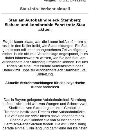
vergleich.org/auto-leasing/
Stau.info: Verkehr aktuell
Stau am Autobahndreieck Starnberg:
Sichere und komfortable Fahrt trotz Stau
aktuell
Es gibt kaum etwas, was die Laune bei Autofahrern so
rasch in den Keller treibt, wie Staumeldungen. Ein Stau
geht immer mit einer unangenehmen Zeitverzögerung
einher. Ist die aktuelle Verkehrslage angespannt, ist es
daher lohnenswert zu wissen, wie Sie den Stau am
Autobahndreieck Starnberg umfahren können. Bei uns
finden Sie eine umfassende Verkehrsinfo für das
Dreieck mit Tipps zur Autobahndreieck Starnberg Stau
Umleitung.
Aktuelle Verkehrsmeldungen für das bayerische
Autobahndreieck
Das in Bayern gelegene Autobahndreieck Starnberg
befindet sich nicht weit von Wangen und Schorn, zwei
Stadtteilen von Starnberg, entfernt. Gebaut als
Trompete besitzt das Dreieck eine Autobahnbrücke.
Die A95 und die A952 bilden das Autobahndreieck.
Über die A95 können Sie von München nach
Garmisch-Partenkirchen fahren. Die A952 ist bislang
gerade einmal 5 km lang und damit eine der kleinsten