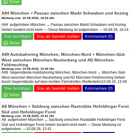
A94
München » Passau zwischen Markt Schwaben und Anzing
Meldung vom: 10.08.2026, 16:24 Uhr
A94
aufgehoben München → Passau zwischen Markt Schwaben und Anzing
Gefahr besteht nicht mehr — Diese Meldung ist aufgehoben. —10.08.26, 16:24
Stau bestätigen
Stau als beendet melden
Kommentare (0)
A99
Autobahnring München, München-Nord » München-Süd-
West zwischen München-Neuherberg und
AD München-
Feldmoching
Meldung vom: 10.08.2026, 15:49 Uhr
A99
Gegenstände Autobahnring München, München-Nord → München-Süd-
West zwischen München-Neuherberg und AD München-Feldmoching Gefahr
durch Gegenstände auf dem rechten Fahrstreifen (Reifenteile)10.08.26, 15:49
Stau bestätigen
Stau als beendet melden
Kommentare (0)
A8
München » Salzburg zwischen Raststätte Hofoldinger Forst
Süd und Hofoldinger Forst
Meldung vom: 10.08.2026, 15:41 Uhr
A8
aufgehoben München → Salzburg zwischen Raststätte Hofoldinger Forst
Süd und Hofoldinger Forst Gefahr besteht nicht mehr — Diese Meldung ist
aufgehoben. —10.08.26, 15:41