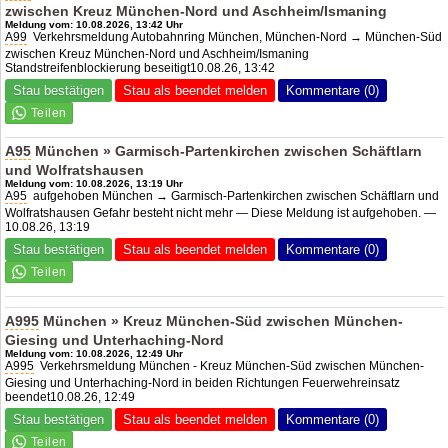
zwischen Kreuz München-Nord und Aschheim/Ismaning
Meldung vom: 10.08.2026, 13:42 Uhr
A99
Verkehrsmeldung Autobahnring München, München-Nord → München-Süd
zwischen Kreuz München-Nord und Aschheim/Ismaning
Standstreifenblockierung beseitigt10.08.26, 13:42
Stau bestätigen
Stau als beendet melden
Kommentare (0)
A95
München » Garmisch-Partenkirchen zwischen Schäftlarn
und Wolfratshausen
Meldung vom: 10.08.2026, 13:19 Uhr
A95
aufgehoben München → Garmisch-Partenkirchen zwischen Schäftlarn und
Wolfratshausen Gefahr besteht nicht mehr — Diese Meldung ist aufgehoben. —
10.08.26, 13:19
Stau bestätigen
Stau als beendet melden
Kommentare (0)
A995
München » Kreuz München-Süd zwischen München-
Giesing und Unterhaching-Nord
Meldung vom: 10.08.2026, 12:49 Uhr
A995
Verkehrsmeldung München - Kreuz München-Süd zwischen München-
Giesing und Unterhaching-Nord in beiden Richtungen Feuerwehreinsatz
beendet10.08.26, 12:49
Stau bestätigen
Stau als beendet melden
Kommentare (0)