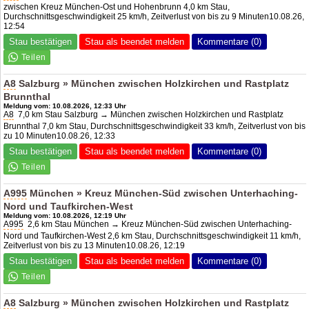
zwischen Kreuz München-Ost und Hohenbrunn 4,0 km Stau,
Durchschnittsgeschwindigkeit 25 km/h, Zeitverlust von bis zu 9 Minuten10.08.26,
12:54
Stau bestätigen
Stau als beendet melden
Kommentare (0)
A8
Salzburg » München zwischen Holzkirchen und Rastplatz
Brunnthal
Meldung vom: 10.08.2026, 12:33 Uhr
A8
7,0 km Stau Salzburg → München zwischen Holzkirchen und Rastplatz
Brunnthal 7,0 km Stau, Durchschnittsgeschwindigkeit 33 km/h, Zeitverlust von bis
zu 10 Minuten10.08.26, 12:33
Stau bestätigen
Stau als beendet melden
Kommentare (0)
A995
München » Kreuz München-Süd zwischen Unterhaching-
Nord und Taufkirchen-West
Meldung vom: 10.08.2026, 12:19 Uhr
A995
2,6 km Stau München → Kreuz München-Süd zwischen Unterhaching-
Nord und Taufkirchen-West 2,6 km Stau, Durchschnittsgeschwindigkeit 11 km/h,
Zeitverlust von bis zu 13 Minuten10.08.26, 12:19
Stau bestätigen
Stau als beendet melden
Kommentare (0)
A8
Salzburg » München zwischen Holzkirchen und Rastplatz