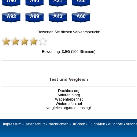
A96
A40
A31
A46
A93
A99
A43
A60
Bewerten Sie diesen Verkehrsbericht:
Bewertung:
3.9
/5 (106 Stimmen)
Kreuz München-Süd: Stau, Unfälle, Sperrung & Baustellen
,
3.9
out of
5
based
on
106
ratings
Test und Vergleich
Dachbox.org
Autoradio.org
Wagenheber.net
Winterreifen.net
vergleich.org/auto-leasing/
Impressum
•
Datenschutz
•
Nachrichten
•
Brücken
•
Flughäfen
•
Autohöfe
•
Autob