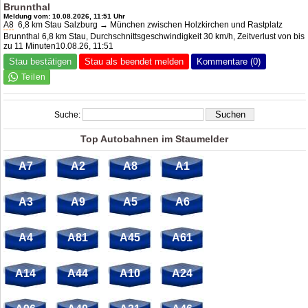
Brunnthal
Meldung vom: 10.08.2026, 11:51 Uhr
A8
6,8 km Stau Salzburg → München zwischen Holzkirchen und Rastplatz
Brunnthal 6,8 km Stau, Durchschnittsgeschwindigkeit 30 km/h, Zeitverlust von bis
zu 11 Minuten10.08.26, 11:51
Stau bestätigen
Stau als beendet melden
Kommentare (0)
Suche:
Top Autobahnen im Staumelder
A7
A2
A8
A1
A3
A9
A5
A6
A4
A81
A45
A61
A14
A44
A10
A24