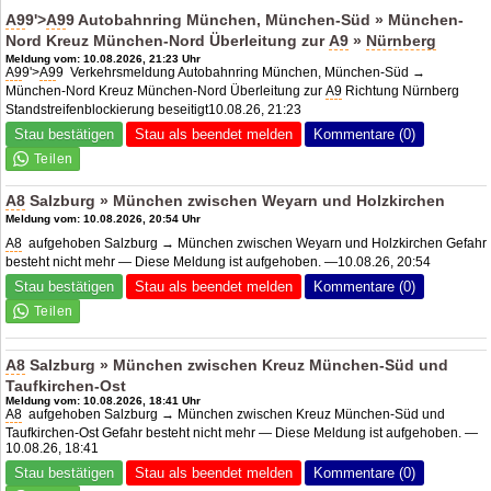
A9
9'>
A9
9 Autobahnring München, München-Süd » München-
Nord Kreuz München-Nord Überleitung zur
A9
»
Nürnberg
Meldung vom: 10.08.2026, 21:23 Uhr
A9
9'>
A9
9 Verkehrsmeldung Autobahnring München, München-Süd →
München-Nord Kreuz München-Nord Überleitung zur
A9
Richtung Nürnberg
Standstreifenblockierung beseitigt10.08.26, 21:23
Stau bestätigen
Stau als beendet melden
Kommentare (0)
A8
Salzburg » München zwischen Weyarn und Holzkirchen
Meldung vom: 10.08.2026, 20:54 Uhr
A8
aufgehoben Salzburg → München zwischen Weyarn und Holzkirchen Gefahr
besteht nicht mehr — Diese Meldung ist aufgehoben. —10.08.26, 20:54
Stau bestätigen
Stau als beendet melden
Kommentare (0)
A8
Salzburg » München zwischen Kreuz München-Süd und
Taufkirchen-Ost
Meldung vom: 10.08.2026, 18:41 Uhr
A8
aufgehoben Salzburg → München zwischen Kreuz München-Süd und
Taufkirchen-Ost Gefahr besteht nicht mehr — Diese Meldung ist aufgehoben. —
10.08.26, 18:41
Stau bestätigen
Stau als beendet melden
Kommentare (0)