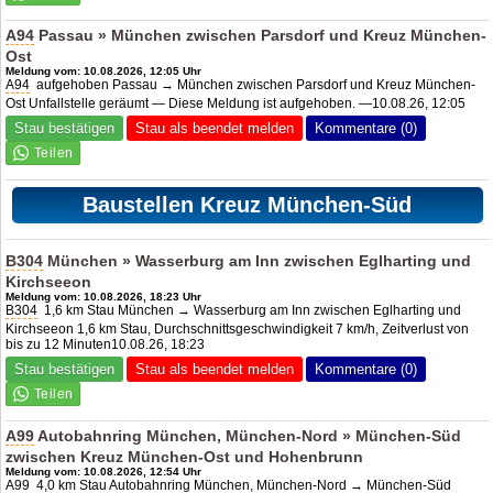
A94
Passau » München zwischen Parsdorf und Kreuz München-
Ost
Meldung vom: 10.08.2026, 12:05 Uhr
A94
aufgehoben Passau → München zwischen Parsdorf und Kreuz München-
Ost Unfallstelle geräumt — Diese Meldung ist aufgehoben. —10.08.26, 12:05
Stau bestätigen
Stau als beendet melden
Kommentare (0)
Baustellen Kreuz München-Süd
B304
München » Wasserburg am Inn zwischen Eglharting und
Kirchseeon
Meldung vom: 10.08.2026, 18:23 Uhr
B304
1,6 km Stau München → Wasserburg am Inn zwischen Eglharting und
Kirchseeon 1,6 km Stau, Durchschnittsgeschwindigkeit 7 km/h, Zeitverlust von
bis zu 12 Minuten10.08.26, 18:23
Stau bestätigen
Stau als beendet melden
Kommentare (0)
A99
Autobahnring München, München-Nord » München-Süd
zwischen Kreuz München-Ost und Hohenbrunn
Meldung vom: 10.08.2026, 12:54 Uhr
A99
4,0 km Stau Autobahnring München, München-Nord → München-Süd