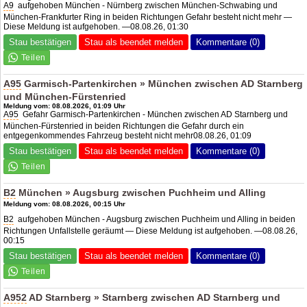
A9
aufgehoben München - Nürnberg zwischen München-Schwabing und
München-Frankfurter Ring in beiden Richtungen Gefahr besteht nicht mehr —
Diese Meldung ist aufgehoben. —08.08.26, 01:30
Stau bestätigen
Stau als beendet melden
Kommentare (0)
A95
Garmisch-Partenkirchen » München zwischen
AD Starnberg
und München-Fürstenried
Meldung vom: 08.08.2026, 01:09 Uhr
A95
Gefahr Garmisch-Partenkirchen - München zwischen
AD Starnberg
und
München-Fürstenried in beiden Richtungen die Gefahr durch ein
entgegenkommendes Fahrzeug besteht nicht mehr08.08.26, 01:09
Stau bestätigen
Stau als beendet melden
Kommentare (0)
B2
München » Augsburg zwischen Puchheim und Alling
Meldung vom: 08.08.2026, 00:15 Uhr
B2
aufgehoben München - Augsburg zwischen Puchheim und Alling in beiden
Richtungen Unfallstelle geräumt — Diese Meldung ist aufgehoben. —08.08.26,
00:15
Stau bestätigen
Stau als beendet melden
Kommentare (0)
A952
AD Starnberg
» Starnberg zwischen
AD Starnberg
und