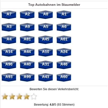
Top Autobahnen im Staumelder
A7
A2
A8
A1
A3
A9
A5
A6
A4
A81
A45
A61
A14
A44
A10
A24
A96
A40
A31
A46
A93
A99
A43
A60
Bewerten Sie diesen Verkehrsbericht:
Bewertung:
4.0
/5 (93 Stimmen)