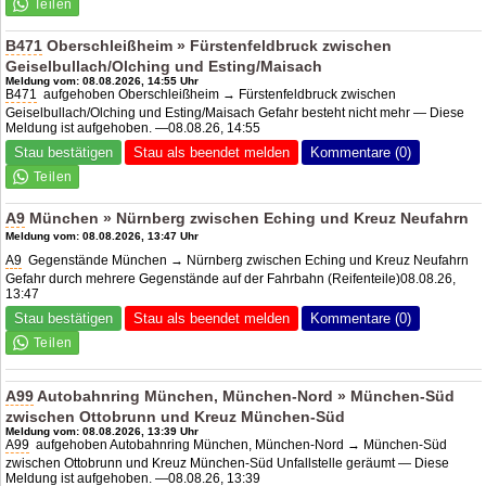
B471
Oberschleißheim » Fürstenfeldbruck zwischen
Geiselbullach/Olching und Esting/Maisach
Meldung vom: 08.08.2026, 14:55 Uhr
B471
aufgehoben Oberschleißheim → Fürstenfeldbruck zwischen
Geiselbullach/Olching und Esting/Maisach Gefahr besteht nicht mehr — Diese
Meldung ist aufgehoben. —08.08.26, 14:55
Stau bestätigen
Stau als beendet melden
Kommentare (0)
A9
München » Nürnberg zwischen Eching und Kreuz Neufahrn
Meldung vom: 08.08.2026, 13:47 Uhr
A9
Gegenstände München → Nürnberg zwischen Eching und Kreuz Neufahrn
Gefahr durch mehrere Gegenstände auf der Fahrbahn (Reifenteile)08.08.26,
13:47
Stau bestätigen
Stau als beendet melden
Kommentare (0)
A99
Autobahnring München, München-Nord » München-Süd
zwischen Ottobrunn und Kreuz München-Süd
Meldung vom: 08.08.2026, 13:39 Uhr
A99
aufgehoben Autobahnring München, München-Nord → München-Süd
zwischen Ottobrunn und Kreuz München-Süd Unfallstelle geräumt — Diese
Meldung ist aufgehoben. —08.08.26, 13:39