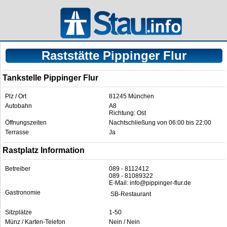
Raststätte Pippinger Flur
Tankstelle Pippinger Flur
Plz / Ort
81245 München
Autobahn
A8
Richtung: Ost
Öffnungszeiten
Nachtschließung von 06:00 bis 22:00
Terrasse
Ja
Rastplatz Information
Betreiber
089 - 8112412
089 - 81089322
E-Mail: info@pippinger-flur.de
Gastronomie
SB-Restaurant
Sitzplätze
1-50
Münz / Karten-Telefon
Nein / Nein