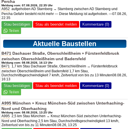
Percha
Meldung vom: 07.08.2026, 22:35 Uhr
A952
aufgehoben
AD Starnberg
→ Starnberg zwischen
AD Starnberg
und
Percha Gefahr besteht nicht mehr — Diese Meldung ist aufgehoben. —07.08.26,
22:35
Stau bestätigen
Stau als beendet melden
Kommentare (0)
Aktuelle Baustellen
B471
Dachauer Straße, Oberschleißheim » Fürstenfeldbruck
zwischen Oberschleißheim und Badersfeld
Meldung vom: 08.08.2026, 16:13 Uhr
B471
1,7 km Stau Dachauer Straße, Oberschleißheim → Fürstenfeldbruck
zwischen Oberschleißheim und Badersfeld 1,7 km Stau,
Durchschnittsgeschwindigkeit 7 km/h, Zeitverlust von bis zu 13 Minuten08.08.26,
16:13
Stau bestätigen
Stau als beendet melden
Kommentare (0)
A995
München » Kreuz München-Süd zwischen Unterhaching-
Nord und Oberhaching
Meldung vom: 08.08.2026, 13:25 Uhr
A995
2,5 km Stau München → Kreuz München-Süd zwischen Unterhaching-
Nord und Oberhaching 2,5 km Stau, Durchschnittsgeschwindigkeit 13 km/h,
Zeitverlust von bis zu 11 Minuten08.08.26, 13:25