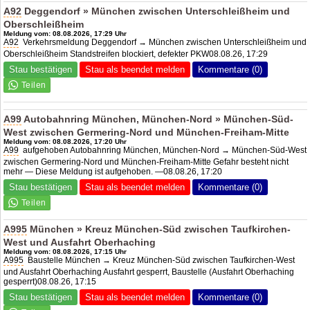
A92
Deggendorf » München zwischen Unterschleißheim und
Oberschleißheim
Meldung vom: 08.08.2026, 17:29 Uhr
A92
Verkehrsmeldung Deggendorf → München zwischen Unterschleißheim und
Oberschleißheim Standstreifen blockiert, defekter PKW08.08.26, 17:29
Stau bestätigen
Stau als beendet melden
Kommentare (0)
A99
Autobahnring München, München-Nord » München-Süd-
West zwischen Germering-Nord und München-Freiham-Mitte
Meldung vom: 08.08.2026, 17:20 Uhr
A99
aufgehoben Autobahnring München, München-Nord → München-Süd-West
zwischen Germering-Nord und München-Freiham-Mitte Gefahr besteht nicht
mehr — Diese Meldung ist aufgehoben. —08.08.26, 17:20
Stau bestätigen
Stau als beendet melden
Kommentare (0)
A995
München » Kreuz München-Süd zwischen Taufkirchen-
West und Ausfahrt Oberhaching
Meldung vom: 08.08.2026, 17:15 Uhr
A995
Baustelle München → Kreuz München-Süd zwischen Taufkirchen-West
und Ausfahrt Oberhaching Ausfahrt gesperrt, Baustelle (Ausfahrt Oberhaching
gesperrt)08.08.26, 17:15
Stau bestätigen
Stau als beendet melden
Kommentare (0)