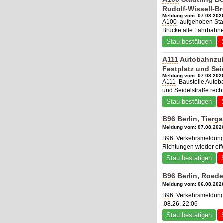
Rudolf-Wissell-B
Meldung vom: 07.08.2026
A100
aufgehoben Stad
Brücke alle Fahrbahne
Stau bestätigen
A111
Autobahnzub
Festplatz und Sei
Meldung vom: 07.08.2026
A111
Baustelle Autob
und Seidelstraße recht
Stau bestätigen
B96
Berlin,
Tierga
Meldung vom: 07.08.2026
B96
Verkehrsmeldung 
Richtungen wieder off
Stau bestätigen
B96
Berlin, Roede
Meldung vom: 06.08.2026
B96
Verkehrsmeldung 
.08.26, 22:06
Stau bestätigen