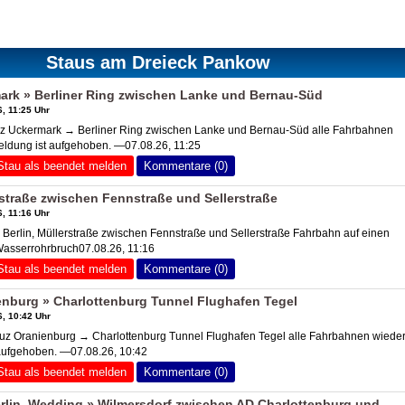
Staus am Dreieck Pankow
rk » Berliner Ring zwischen Lanke und Bernau-Süd
, 11:25 Uhr
 Uckermark → Berliner Ring zwischen Lanke und Bernau-Süd alle Fahrbahnen
eldung ist aufgehoben. —07.08.26, 11:25
Stau als beendet melden
Kommentare (0)
rstraße zwischen Fennstraße und Sellerstraße
, 11:16 Uhr
erlin, Müllerstraße zwischen Fennstraße und Sellerstraße Fahrbahn auf einen
 Wasserrohrbruch07.08.26, 11:16
Stau als beendet melden
Kommentare (0)
enburg
» Charlottenburg Tunnel Flughafen Tegel
, 10:42 Uhr
uz Oranienburg
→ Charlottenburg Tunnel Flughafen Tegel alle Fahrbahnen wieder 
aufgehoben. —07.08.26, 10:42
Stau als beendet melden
Kommentare (0)
rlin, Wedding » Wilmersdorf zwischen
AD Charlottenburg
und