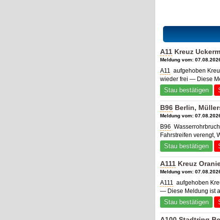
A11
Kreuz Uckerma
Meldung vom: 07.08.2026
A11
aufgehoben Kreuz
wieder frei — Diese M
Stau bestätigen
B96
Berlin, Mülle
Meldung vom: 07.08.2026
B96
Wasserrohrbruch B
Fahrstreifen verengt,
Stau bestätigen
A111
Kreuz Orani
Meldung vom: 07.08.2026
A111
aufgehoben
Kre
— Diese Meldung ist 
Stau bestätigen
A100
Stadtring Be