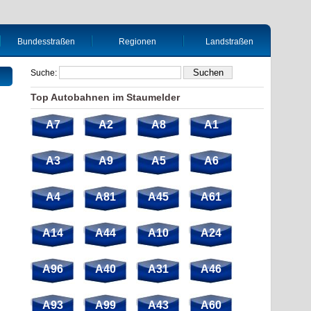
Bundesstraßen
Regionen
Landstraßen
Suche:
Top Autobahnen im Staumelder
A7
A2
A8
A1
A3
A9
A5
A6
A4
A81
A45
A61
A14
A44
A10
A24
A96
A40
A31
A46
A93
A99
A43
A60