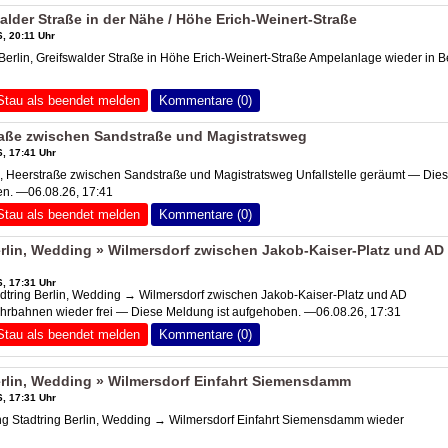
alder Straße in der Nähe / Höhe Erich-Weinert-Straße
, 20:11 Uhr
rlin, Greifswalder Straße in Höhe Erich-Weinert-Straße Ampelanlage wieder in Be
Stau als beendet melden
Kommentare (0)
raße zwischen Sandstraße und Magistratsweg
, 17:41 Uhr
 Heerstraße zwischen Sandstraße und Magistratsweg Unfallstelle geräumt — Die
en. —06.08.26, 17:41
Stau als beendet melden
Kommentare (0)
rlin, Wedding » Wilmersdorf zwischen Jakob-Kaiser-Platz und
AD
, 17:31 Uhr
tring Berlin, Wedding → Wilmersdorf zwischen Jakob-Kaiser-Platz und
AD
ahrbahnen wieder frei — Diese Meldung ist aufgehoben. —06.08.26, 17:31
Stau als beendet melden
Kommentare (0)
rlin, Wedding » Wilmersdorf Einfahrt Siemensdamm
, 17:31 Uhr
 Stadtring Berlin, Wedding → Wilmersdorf Einfahrt Siemensdamm wieder