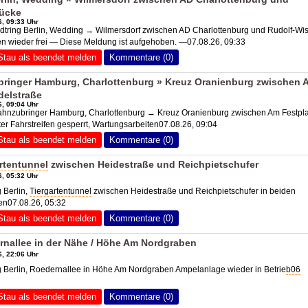
rücke
, 09:33 Uhr
tring Berlin, Wedding → Wilmersdorf zwischen
AD Charlottenburg
und Rudolf-Wis
n wieder frei — Diese Meldung ist aufgehoben. —07.08.26, 09:33
Stau als beendet melden
Kommentare (0)
ringer Hamburg, Charlottenburg »
Kreuz Oranienburg
zwischen 
delstraße
, 09:04 Uhr
ahnzubringer Hamburg, Charlottenburg →
Kreuz Oranienburg
zwischen Am Festpla
er Fahrstreifen gesperrt, Wartungsarbeiten07.08.26, 09:04
Stau als beendet melden
Kommentare (0)
rtentunnel
zwischen Heidestraße und Reichpietschufer
, 05:32 Uhr
Berlin,
Tiergartentunnel
zwischen Heidestraße und Reichpietschufer in beiden
en07.08.26, 05:32
Stau als beendet melden
Kommentare (0)
rnallee in der Nähe / Höhe Am Nordgraben
, 22:06 Uhr
Berlin, Roedernallee in Höhe Am Nordgraben Ampelanlage wieder in Betrie
b06
Stau als beendet melden
Kommentare (0)