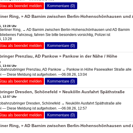
Stau als beendet melden
Kommentare (0)
iner Ring, »
AD Barnim
zwischen Berlin-Hohenschönhausen und
, 13:28 Uhr
Berliner Ring, →
AD Barnim
zwischen Berlin-Hohenschönhausen und
AD Barnim
liebenes Fahrzeug, fahren Sie bitte besonders vorsichtig, Polizei ist
6, 13:28
Stau als beendet melden
Kommentare (0)
ringer Prenzlau,
AD Pankow
» Pankow in der Nähe / Höhe
e
, 13:04 Uhr
bahnzubringer Prenzlau,
AD Pankow
→ Pankow in Höhe Pasewalker Straße alle
ei — Diese Meldung ist aufgehoben. —06.08.26, 13:04
Stau als beendet melden
Kommentare (0)
inger Dresden, Schönefeld » Neukölln Ausfahrt Späthstraße
, 12:57 Uhr
bahnzubringer Dresden, Schönefeld → Neukölln Ausfahrt Späthstraße alle
ei — Diese Meldung ist aufgehoben. —06.08.26, 12:57
Stau als beendet melden
Kommentare (0)
iner Ring, »
AD Barnim
zwischen Berlin-Hohenschönhausen und