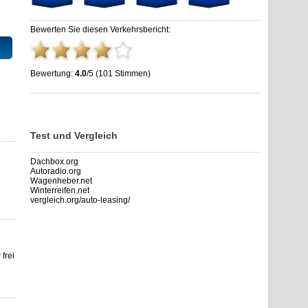
Bewerten Sie diesen Verkehrsbericht:
Bewertung:
4.0
/5 (101 Stimmen)
Dreieck Pankow: Stau, Unfälle, Sperrung & Baustellen
,
4.0
out of
5
based on
101
ratings
Test und Vergleich
Dachbox.org
Autoradio.org
Wagenheber.net
Winterreifen.net
vergleich.org/auto-leasing/
frei