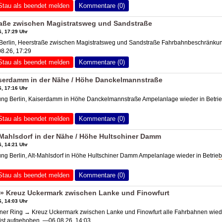
Stau als beendet melden
Kommentare (0)
raße zwischen Magistratsweg und Sandstraße
, 17:29 Uhr
erlin, Heerstraße zwischen Magistratsweg und Sandstraße Fahrbahnbeschränku
08.26, 17:29
Stau als beendet melden
Kommentare (0)
iserdamm in der Nähe / Höhe Danckelmannstraße
, 17:16 Uhr
g Berlin, Kaiserdamm in Höhe Danckelmannstraße Ampelanlage wieder in Betrie
Stau als beendet melden
Kommentare (0)
-Mahlsdorf in der Nähe / Höhe Hultschiner Damm
, 14:21 Uhr
g Berlin, Alt-Mahlsdorf in Höhe Hultschiner Damm Ampelanlage wieder in Betrie
b
Stau als beendet melden
Kommentare (0)
 » Kreuz Uckermark zwischen Lanke und Finowfurt
, 14:03 Uhr
ner Ring → Kreuz Uckermark zwischen Lanke und Finowfurt alle Fahrbahnen wied
ist aufgehoben. —06.08.26, 14:03